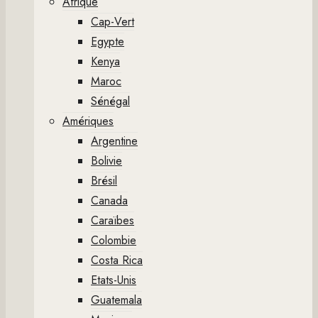
Afrique
Cap-Vert
Egypte
Kenya
Maroc
Sénégal
Amériques
Argentine
Bolivie
Brésil
Canada
Caraïbes
Colombie
Costa Rica
Etats-Unis
Guatemala