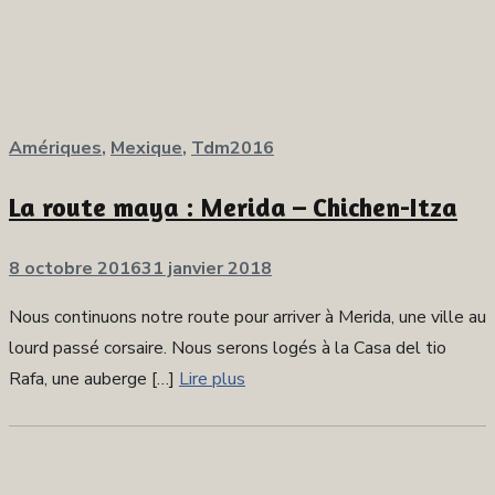
Amériques
,
Mexique
,
Tdm2016
La route maya : Merida – Chichen-Itza
Publié
8 octobre 2016
31 janvier 2018
sur
Nous continuons notre route pour arriver à Merida, une ville au
lourd passé corsaire. Nous serons logés à la Casa del tio
Rafa, une auberge […]
Lire plus