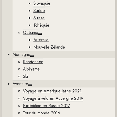
Slovaquie
Suède
Suisse
Tchèquie
Océanie
Show
Australie
sub
menu
Nouvelle-Zélande
Montagne
Show
Randonnée
sub
menu
Alpinisme
Ski
Aventure
Show
Voyage en Amérique latine 2021
sub
menu
Voyage à vélo en Auvergne 2019
Expédition en Russie 2017
Tour du monde 2016