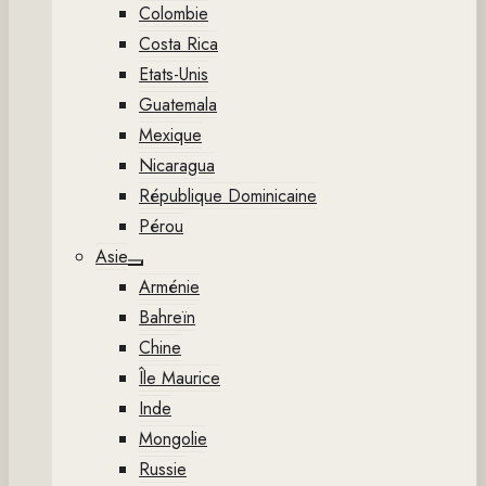
Colombie
Costa Rica
Etats-Unis
Guatemala
Mexique
Nicaragua
République Dominicaine
Pérou
Asie
Show
Arménie
sub
menu
Bahreïn
Chine
Île Maurice
Inde
Mongolie
Russie