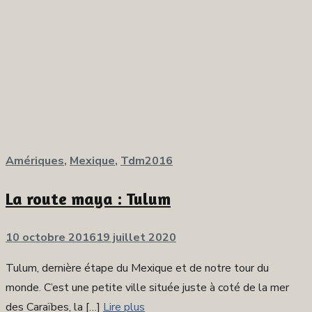
Amériques
,
Mexique
,
Tdm2016
La route maya : Tulum
Publié
10 octobre 2016
19 juillet 2020
sur
Tulum, dernière étape du Mexique et de notre tour du
monde. C’est une petite ville située juste à coté de la mer
des Caraïbes, la […]
Lire plus