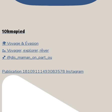
10kmapied
🌍 Voyage & Évasion
🥾 Voyager, explorer, rêver
💕 @dis_maman_on_part_ou
Publication 18109111493083578 Instagram