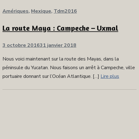
Amériques
,
Mexique
,
Tdm2016
La route Maya : Campeche – Uxmal
Publié
3 octobre 2016
31 janvier 2018
sur
Nous voici maintenant sur la route des Mayas, dans la
péninsule du Yucatan. Nous faisons un arrêt à Campeche, ville
portuaire donnant sur l’Océan Atlantique. […]
Lire plus