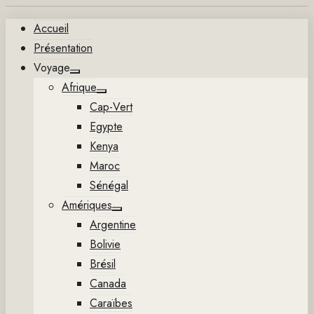
Aller
Accueil
au
Présentation
contenu
Voyage
Show
Afrique
sub
Show
menu
Cap-Vert
sub
menu
Egypte
Kenya
Maroc
Sénégal
Amériques
Show
Argentine
sub
menu
Bolivie
Brésil
Canada
Caraïbes