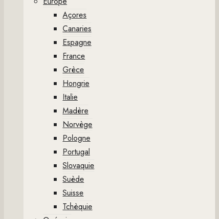
Europe
Açores
Canaries
Espagne
France
Grèce
Hongrie
Italie
Madère
Norvège
Pologne
Portugal
Slovaquie
Suède
Suisse
Tchèquie