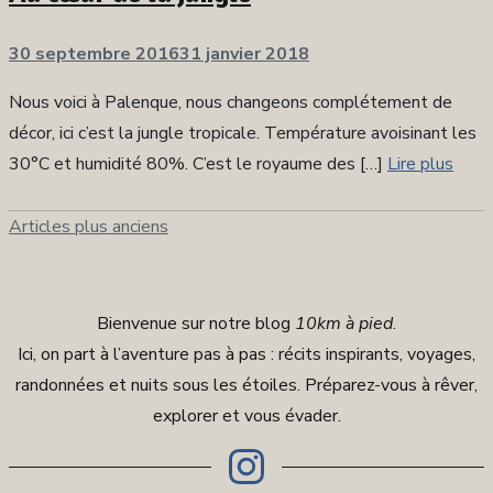
Publié
30 septembre 2016
31 janvier 2018
sur
Nous voici à Palenque, nous changeons complétement de
décor, ici c’est la jungle tropicale. Température avoisinant les
30°C et humidité 80%. C’est le royaume des […]
Lire plus
Articles plus anciens
Navigation
des
articles
Bienvenue sur notre blog
10km à pied
.
Ici, on part à l’aventure pas à pas : récits inspirants, voyages,
randonnées et nuits sous les étoiles. Préparez-vous à rêver,
explorer et vous évader.