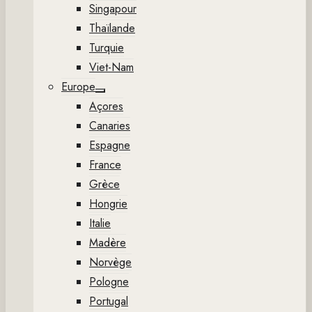
Singapour
Thaïlande
Turquie
Viet-Nam
Europe
Show
Açores
sub
menu
Canaries
Espagne
France
Grèce
Hongrie
Italie
Madère
Norvège
Pologne
Portugal