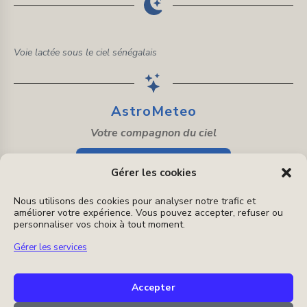
Voie lactée sous le ciel sénégalais
AstroMeteo
Votre compagnon du ciel
🔭 Découvrir AstroMeteo
Gérer les cookies
Application d'astronomie 100 % gratuite
Nous utilisons des cookies pour analyser notre trafic et
améliorer votre expérience. Vous pouvez accepter, refuser ou
personnaliser vos choix à tout moment.
Gérer les services
Instagram
E-
mail
Accepter
Politique de cookies
-
Mentions légales