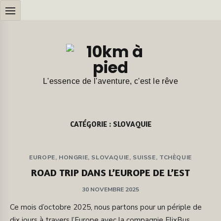
Aller
au
contenu
L'essence de l'aventure, c'est le rêve
CATÉGORIE :
SLOVAQUIE
EUROPE
,
HONGRIE
,
SLOVAQUIE
,
SUISSE
,
TCHÈQUIE
ROAD TRIP DANS L’EUROPE DE L’EST
PUBLIÉ
30 NOVEMBRE 2025
SUR
Ce mois d’octobre 2025, nous partons pour un périple de
dix jours à travers l’Europe avec la compagnie FlixBus.