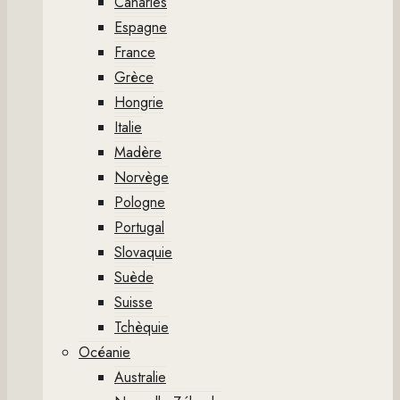
Canaries
Espagne
France
Grèce
Hongrie
Italie
Madère
Norvège
Pologne
Portugal
Slovaquie
Suède
Suisse
Tchèquie
Océanie
Australie