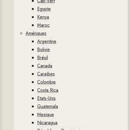
Cap-Vert
Egypte
Kenya
Maroc
Amériques
Argentine
Bolivie
Brésil
Canada
Caraïbes
Colombie
Costa Rica
Etats-Unis
Guatemala
Mexique
Nicaragua