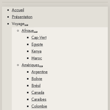
Aller
Accueil
au
Présentation
contenu
Voyage
Show
Afrique
sub
Show
menu
Cap-Vert
sub
menu
Egypte
Kenya
Maroc
Amériques
Show
Argentine
sub
menu
Bolivie
Brésil
Canada
Caraïbes
Colombie