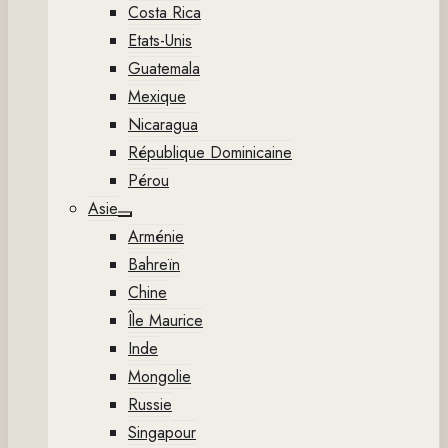
Costa Rica
Etats-Unis
Guatemala
Mexique
Nicaragua
République Dominicaine
Pérou
Asie
Show
Arménie
sub
menu
Bahreïn
Chine
Île Maurice
Inde
Mongolie
Russie
Singapour