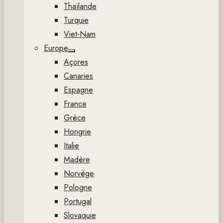
Thaïlande
Turquie
Viet-Nam
Europe
Show
Açores
sub
menu
Canaries
Espagne
France
Grèce
Hongrie
Italie
Madère
Norvège
Pologne
Portugal
Slovaquie