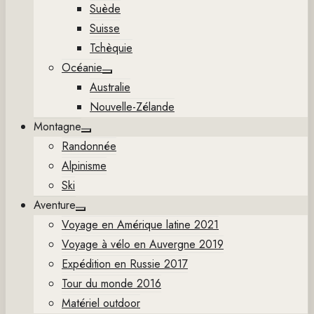
Suède
Suisse
Tchèquie
Océanie
Show
Australie
sub
menu
Nouvelle-Zélande
Montagne
Show
Randonnée
sub
menu
Alpinisme
Ski
Aventure
Show
Voyage en Amérique latine 2021
sub
menu
Voyage à vélo en Auvergne 2019
Expédition en Russie 2017
Tour du monde 2016
Matériel outdoor