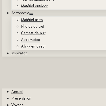
Matériel outdoor
Astronomie
Show
Matériel astro
sub
menu
Photos du ciel
Carnets de nuit
AstroMeteo
Allsky en direct
Inspiration
Accueil
Présentation
Voyage