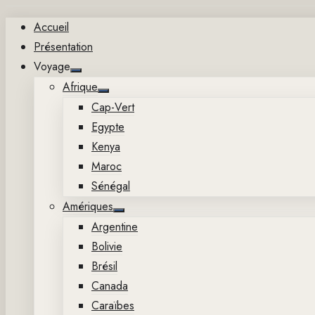
Aller
Accueil
au
Présentation
contenu
Voyage
Show
Afrique
sub
Show
menu
Cap-Vert
sub
menu
Egypte
Kenya
Maroc
Sénégal
Amériques
Show
Argentine
sub
menu
Bolivie
Brésil
Canada
Caraïbes