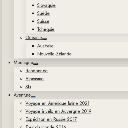
Slovaquie
Suède
Suisse
Tchèquie
Océanie
Show
Australie
sub
menu
Nouvelle-Zélande
Montagne
Show
Randonnée
sub
menu
Alpinisme
Ski
Aventure
Show
Voyage en Amérique latine 2021
sub
menu
Voyage à vélo en Auvergne 2019
Expédition en Russie 2017
Tour du monde 2016