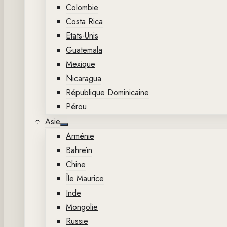
Colombie
Costa Rica
Etats-Unis
Guatemala
Mexique
Nicaragua
République Dominicaine
Pérou
Asie
Show
Arménie
sub
menu
Bahreïn
Chine
Île Maurice
Inde
Mongolie
Russie