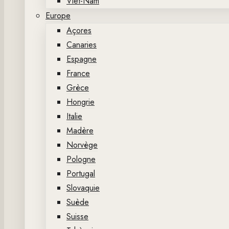
Viet-Nam
Europe
Açores
Canaries
Espagne
France
Grèce
Hongrie
Italie
Madère
Norvège
Pologne
Portugal
Slovaquie
Suède
Suisse