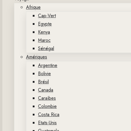
Afrique
Cap-Vert
Egypte
Kenya
Maroc
Sénégal
Amériques
Argentine
Bolivie
Brésil
Canada
Caraïbes
Colombie
Costa Rica
Etats-Unis
Guatemala