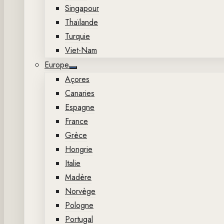
Singapour
Thaïlande
Turquie
Viet-Nam
Europe
Show
Açores
sub
menu
Canaries
Espagne
France
Grèce
Hongrie
Italie
Madère
Norvège
Pologne
Portugal