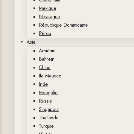
Mexique
Nicaragua
République Dominicaine
Pérou
Asie
Arménie
Bahreïn
Chine
Île Maurice
Inde
Mongolie
Russie
Singapour
Thaïlande
Turquie