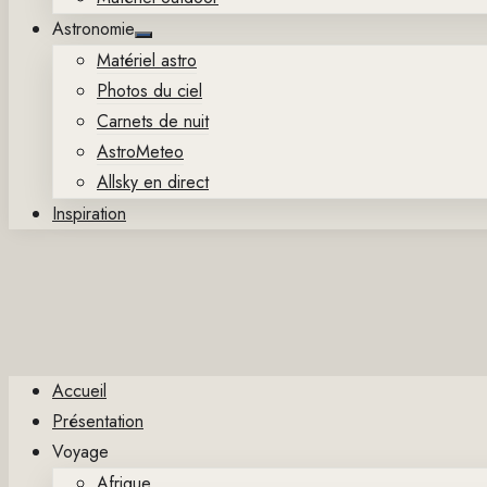
Astronomie
Show
Matériel astro
sub
menu
Photos du ciel
Carnets de nuit
AstroMeteo
Allsky en direct
Inspiration
Accueil
Présentation
Voyage
Afrique