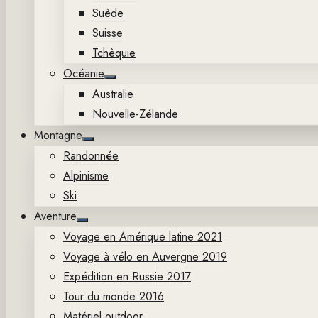
Suède
Suisse
Tchèquie
Océanie
Show
Australie
sub
menu
Nouvelle-Zélande
Montagne
Show
Randonnée
sub
menu
Alpinisme
Ski
Aventure
Show
Voyage en Amérique latine 2021
sub
menu
Voyage à vélo en Auvergne 2019
Expédition en Russie 2017
Tour du monde 2016
Matériel outdoor