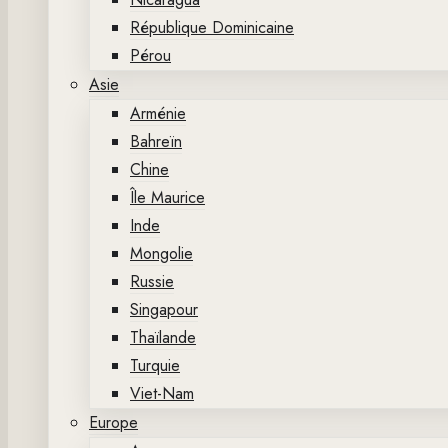
République Dominicaine
Pérou
Asie
Arménie
Bahreïn
Chine
Île Maurice
Inde
Mongolie
Russie
Singapour
Thaïlande
Turquie
Viet-Nam
Europe