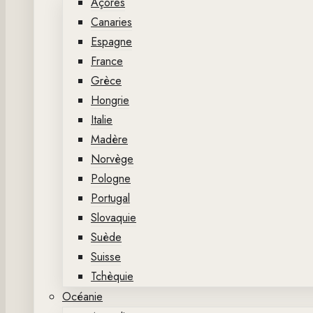
Açores
Canaries
Espagne
France
Grèce
Hongrie
Italie
Madère
Norvège
Pologne
Portugal
Slovaquie
Suède
Suisse
Tchèquie
Océanie