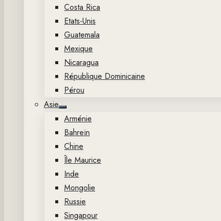
Costa Rica
Etats-Unis
Guatemala
Mexique
Nicaragua
République Dominicaine
Pérou
Asie
Show
Arménie
sub
menu
Bahreïn
Chine
Île Maurice
Inde
Mongolie
Russie
Singapour