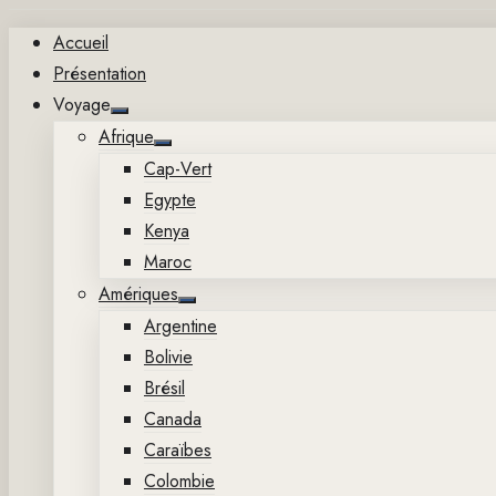
Aller
Accueil
au
Présentation
contenu
Voyage
Show
Afrique
sub
Show
menu
Cap-Vert
sub
menu
Egypte
Kenya
Maroc
Amériques
Show
Argentine
sub
menu
Bolivie
Brésil
Canada
Caraïbes
Colombie