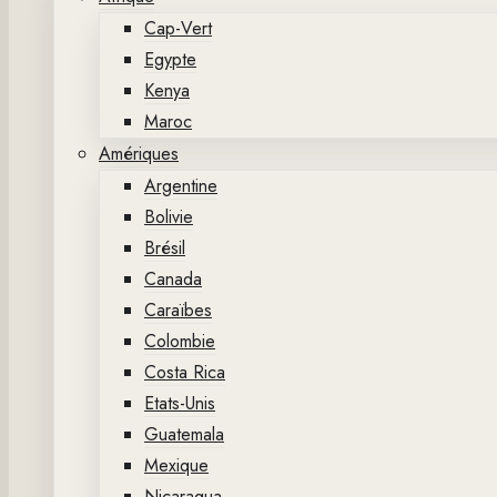
Cap-Vert
Egypte
Kenya
Maroc
Amériques
Argentine
Bolivie
Brésil
Canada
Caraïbes
Colombie
Costa Rica
Etats-Unis
Guatemala
Mexique
Nicaragua