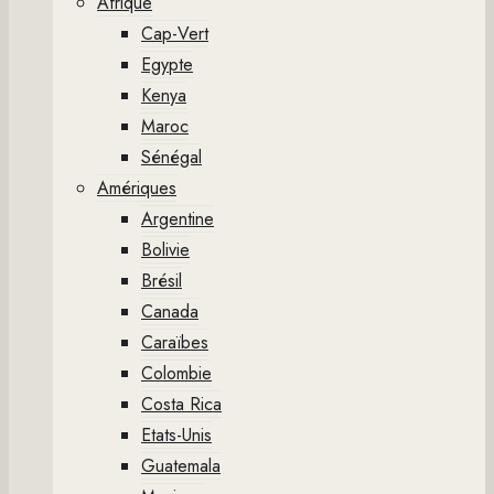
Afrique
Cap-Vert
Egypte
Kenya
Maroc
Sénégal
Amériques
Argentine
Bolivie
Brésil
Canada
Caraïbes
Colombie
Costa Rica
Etats-Unis
Guatemala