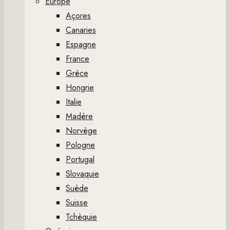
Europe
Açores
Canaries
Espagne
France
Grèce
Hongrie
Italie
Madère
Norvège
Pologne
Portugal
Slovaquie
Suède
Suisse
Tchèquie