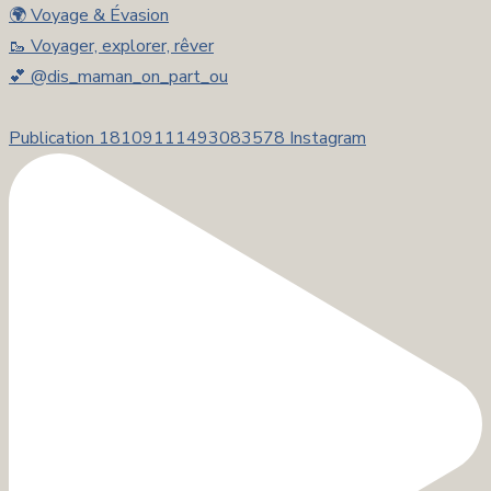
🌍 Voyage & Évasion
🥾 Voyager, explorer, rêver
💕 @dis_maman_on_part_ou
Publication 18109111493083578 Instagram