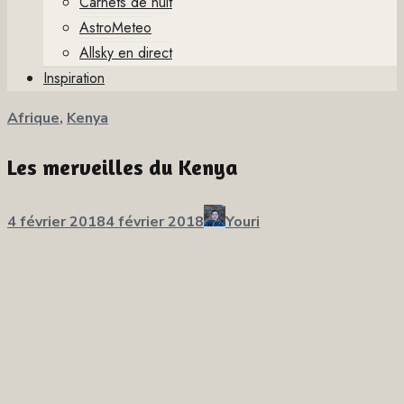
Carnets de nuit
AstroMeteo
Allsky en direct
Inspiration
Afrique
,
Kenya
Les merveilles du Kenya
Publié
Auteur
4 février 2018
4 février 2018
Youri
sur