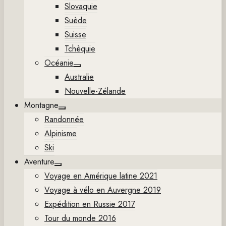
Slovaquie
Suède
Suisse
Tchèquie
Océanie
Show
Australie
sub
menu
Nouvelle-Zélande
Montagne
Show
Randonnée
sub
menu
Alpinisme
Ski
Aventure
Show
Voyage en Amérique latine 2021
sub
menu
Voyage à vélo en Auvergne 2019
Expédition en Russie 2017
Tour du monde 2016