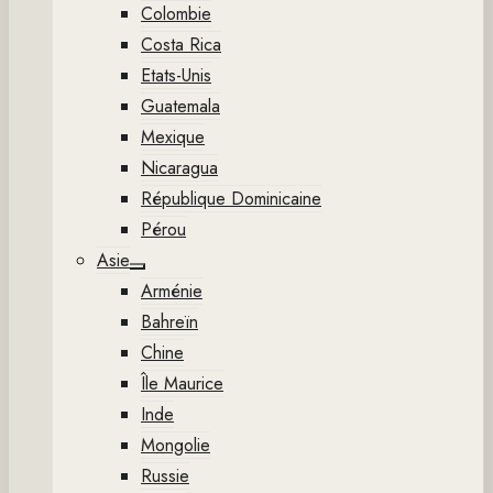
Colombie
Costa Rica
Etats-Unis
Guatemala
Mexique
Nicaragua
République Dominicaine
Pérou
Asie
Show
Arménie
sub
menu
Bahreïn
Chine
Île Maurice
Inde
Mongolie
Russie