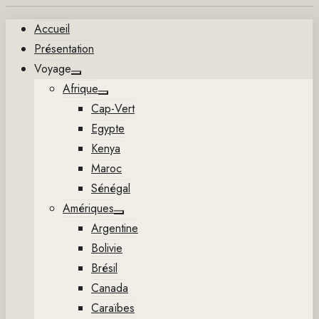
Aller
Accueil
au
Présentation
contenu
Voyage
Show
Afrique
sub
Show
menu
Cap-Vert
sub
menu
Egypte
Kenya
Maroc
Sénégal
Amériques
Show
Argentine
sub
menu
Bolivie
Brésil
Canada
Caraïbes