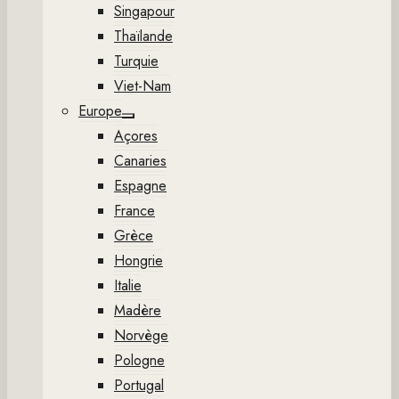
Singapour
Thaïlande
Turquie
Viet-Nam
Europe
Show
Açores
sub
menu
Canaries
Espagne
France
Grèce
Hongrie
Italie
Madère
Norvège
Pologne
Portugal