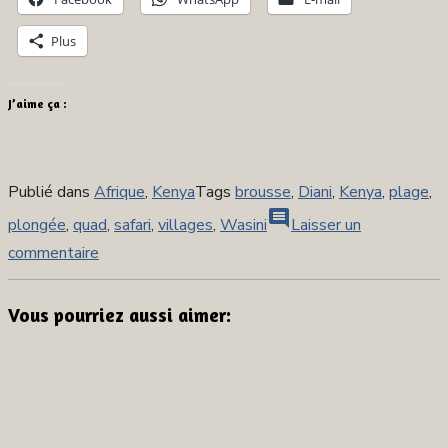
Plus
J’aime ça :
Publié dans
Afrique
,
Kenya
Tags
brousse
,
Diani
,
Kenya
,
plage
,
comment
plongée
,
quad
,
safari
,
villages
,
Wasini
Laisser un
sur
commentaire
Les
merveilles
Vous pourriez aussi aimer:
du
Kenya