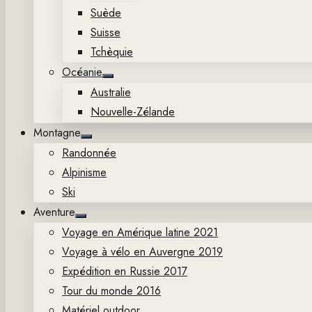
Suède
Suisse
Tchèquie
Océanie
Show
Australie
sub
menu
Nouvelle-Zélande
Montagne
Show
Randonnée
sub
menu
Alpinisme
Ski
Aventure
Show
Voyage en Amérique latine 2021
sub
menu
Voyage à vélo en Auvergne 2019
Expédition en Russie 2017
Tour du monde 2016
Matériel outdoor