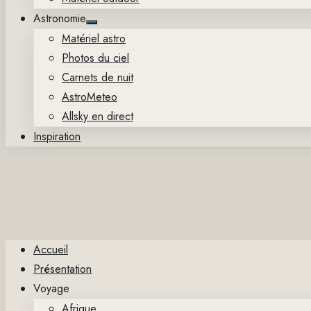
Astronomie
Show
Matériel astro
sub
menu
Photos du ciel
Carnets de nuit
AstroMeteo
Allsky en direct
Inspiration
Accueil
Présentation
Voyage
Afrique