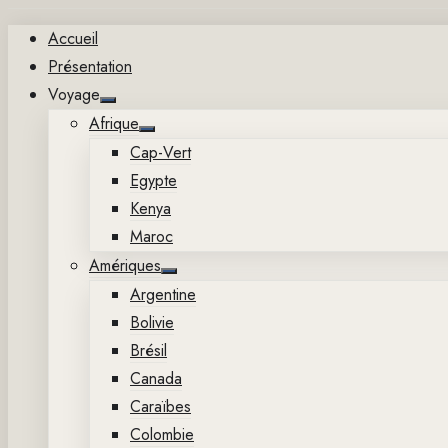
Aller
Accueil
au
Présentation
contenu
Voyage
Show
Afrique
sub
Show
menu
Cap-Vert
sub
menu
Egypte
Kenya
Maroc
Amériques
Show
Argentine
sub
menu
Bolivie
Brésil
Canada
Caraïbes
Colombie