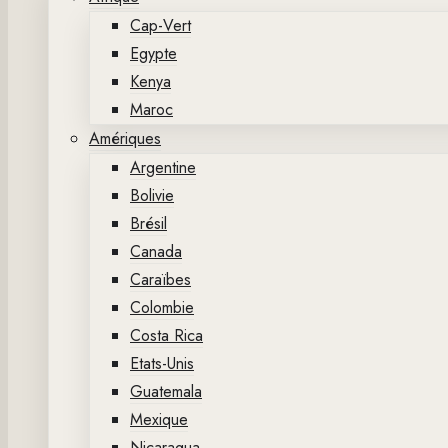
Cap-Vert
Egypte
Kenya
Maroc
Amériques
Argentine
Bolivie
Brésil
Canada
Caraïbes
Colombie
Costa Rica
Etats-Unis
Guatemala
Mexique
Nicaragua