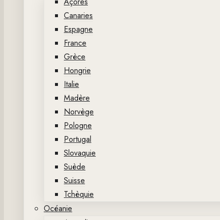
Açores
Canaries
Espagne
France
Grèce
Hongrie
Italie
Madère
Norvège
Pologne
Portugal
Slovaquie
Suède
Suisse
Tchèquie
Océanie