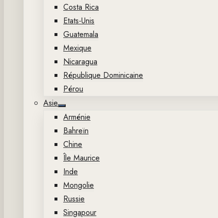
Costa Rica
Etats-Unis
Guatemala
Mexique
Nicaragua
République Dominicaine
Pérou
Asie
Show
Arménie
sub
menu
Bahreïn
Chine
Île Maurice
Inde
Mongolie
Russie
Singapour