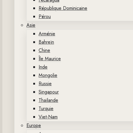
République Dominicaine
Pérou
Asie
Arménie
Bahreïn
Chine
Île Maurice
Inde
Mongolie
Russie
Singapour
Thaïlande
Turquie
Viet-Nam
Europe