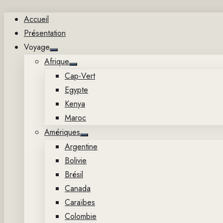
Aller
Accueil
au
Présentation
contenu
Voyage
Show
Afrique
sub
Show
menu
Cap-Vert
sub
menu
Egypte
Kenya
Maroc
Amériques
Show
Argentine
sub
menu
Bolivie
Brésil
Canada
Caraïbes
Colombie