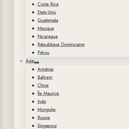
Costa Rica
Etats-Unis
Guatemala
Mexique
Nicaragua
République Dominicaine
Pérou
Asie
Show
Arménie
sub
menu
Bahreïn
Chine
Île Maurice
Inde
Mongolie
Russie
Singapour