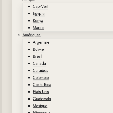
Cap-Vert
Egypte
Kenya
Maroc
Amériques
Argentine
Bolivie
Brésil
Canada
Caraïbes
Colombie
Costa Rica
Etats-Unis
Guatemala
Mexique
Nicaragua