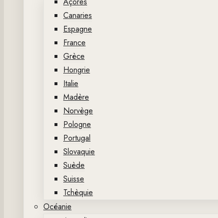
Açores
Canaries
Espagne
France
Grèce
Hongrie
Italie
Madère
Norvège
Pologne
Portugal
Slovaquie
Suède
Suisse
Tchèquie
Océanie