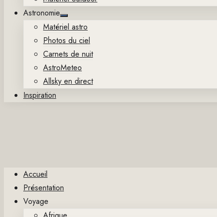
Astronomie
Show
Matériel astro
sub
menu
Photos du ciel
Carnets de nuit
AstroMeteo
Allsky en direct
Inspiration
Accueil
Présentation
Voyage
Afrique