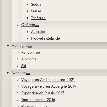
Suède
Suisse
Tchèquie
Océanie
Show
Australie
sub
menu
Nouvelle-Zélande
Montagne
Show
Randonnée
sub
menu
Alpinisme
Ski
Aventure
Show
Voyage en Amérique latine 2021
sub
menu
Voyage à vélo en Auvergne 2019
Expédition en Russie 2017
Tour du monde 2016
Matériel outdoor