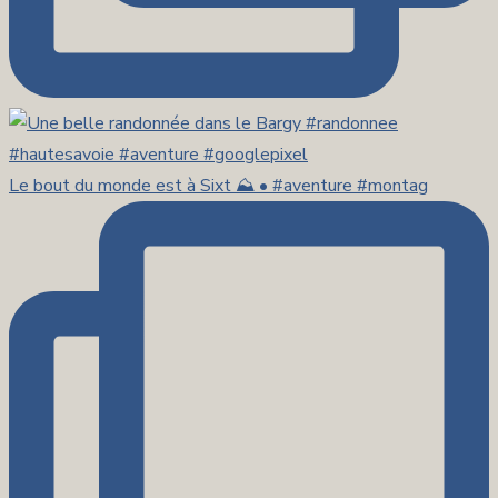
Le bout du monde est à Sixt ⛰️ • #aventure #montag