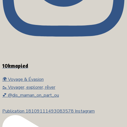
10kmapied
🌍 Voyage & Évasion
🥾 Voyager, explorer, rêver
💕 @dis_maman_on_part_ou
Publication 18109111493083578 Instagram