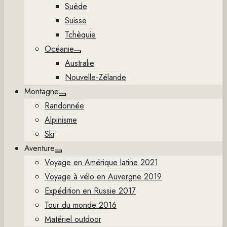
Suède
Suisse
Tchèquie
Océanie
Show
Australie
sub
menu
Nouvelle-Zélande
Montagne
Show
Randonnée
sub
menu
Alpinisme
Ski
Aventure
Show
Voyage en Amérique latine 2021
sub
menu
Voyage à vélo en Auvergne 2019
Expédition en Russie 2017
Tour du monde 2016
Matériel outdoor