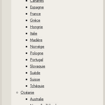
Canaries
Espagne
France
Grèce
Hongrie
Italie
Madère
Norvège
Pologne
Portugal
Slovaquie
Suède
Suisse
Tchèquie
Océanie
Australie