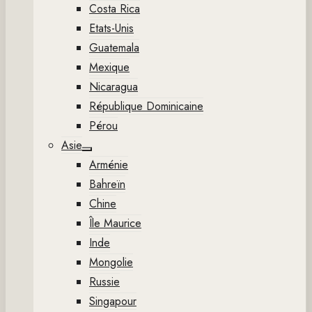
Costa Rica
Etats-Unis
Guatemala
Mexique
Nicaragua
République Dominicaine
Pérou
Asie
Show
Arménie
sub
menu
Bahreïn
Chine
Île Maurice
Inde
Mongolie
Russie
Singapour