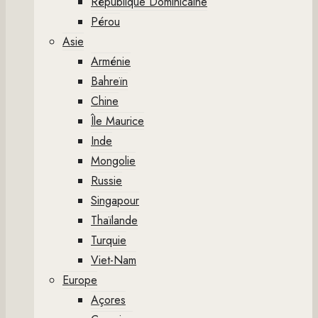
République Dominicaine
Pérou
Asie
Arménie
Bahreïn
Chine
Île Maurice
Inde
Mongolie
Russie
Singapour
Thaïlande
Turquie
Viet-Nam
Europe
Açores