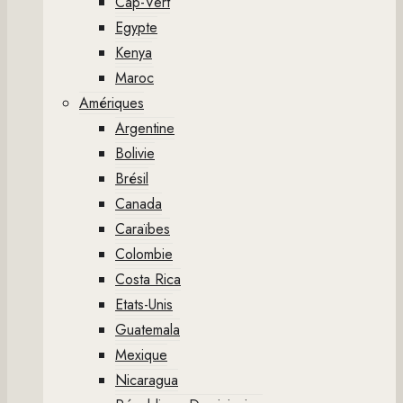
Cap-Vert
Egypte
Kenya
Maroc
Amériques
Argentine
Bolivie
Brésil
Canada
Caraïbes
Colombie
Costa Rica
Etats-Unis
Guatemala
Mexique
Nicaragua