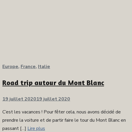
Europe
,
France
,
Italie
Road trip autour du Mont Blanc
Publié
19 juillet 2020
19 juillet 2020
sur
C’est les vacances ! Pour fêter cela, nous avons décidé de
prendre la voiture et de partir faire le tour du Mont Blanc en
passant […]
Lire plus