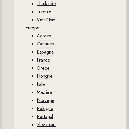
Thaïlande
Turquie
Viet-Nam
Europe
Show
Açores
sub
menu
Canaries
Espagne
France
Grèce
Hongrie
Italie
Madère
Norvège
Pologne
Portugal
Slovaquie