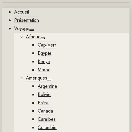
Aller
Accueil
au
Présentation
contenu
Voyage
Show
Afrique
sub
Show
menu
Cap-Vert
sub
menu
Egypte
Kenya
Maroc
Amériques
Show
Argentine
sub
menu
Bolivie
Brésil
Canada
Caraïbes
Colombie