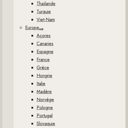
Thaïlande
Turquie
Viet-Nam
Europe
Show
Açores
sub
menu
Canaries
Espagne
France
Grèce
Hongrie
Italie
Madère
Norvège
Pologne
Portugal
Slovaquie