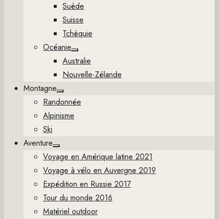
Suède
Suisse
Tchèquie
Océanie
Show
Australie
sub
menu
Nouvelle-Zélande
Montagne
Show
Randonnée
sub
menu
Alpinisme
Ski
Aventure
Show
Voyage en Amérique latine 2021
sub
menu
Voyage à vélo en Auvergne 2019
Expédition en Russie 2017
Tour du monde 2016
Matériel outdoor