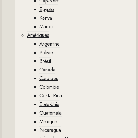
Cap-Vert
Egypte
Kenya
Maroc
Amériques
Argentine
Bolivie
Brésil
Canada
Caraïbes
Colombie
Costa Rica
Etats-Unis
Guatemala
Mexique
Nicaragua