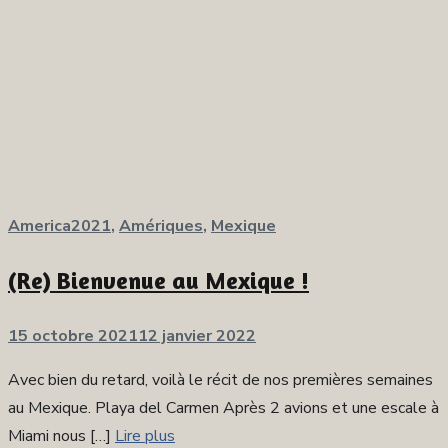
America2021
,
Amériques
,
Mexique
(Re) Bienvenue au Mexique !
Publié
15 octobre 2021
12 janvier 2022
sur
Avec bien du retard, voilà le récit de nos premières semaines
au Mexique. Playa del Carmen Après 2 avions et une escale à
Miami nous […]
Lire plus