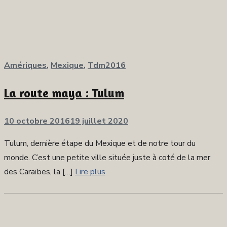
Amériques
,
Mexique
,
Tdm2016
La route maya : Tulum
Publié
10 octobre 2016
19 juillet 2020
sur
Tulum, dernière étape du Mexique et de notre tour du
monde. C’est une petite ville située juste à coté de la mer
des Caraïbes, la […]
Lire plus