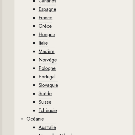
Canaries
Espagne
France
Grèce
Hongrie
Italie
Madère
Norvège
Pologne
Portugal
Slovaquie
Suède
Suisse
Tchèquie
Océanie
Australie