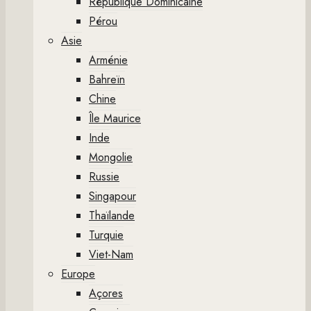
République Dominicaine
Pérou
Asie
Arménie
Bahreïn
Chine
Île Maurice
Inde
Mongolie
Russie
Singapour
Thaïlande
Turquie
Viet-Nam
Europe
Açores