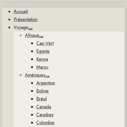
Aller
Accueil
au
Présentation
contenu
Voyage
Show
Afrique
sub
Show
menu
Cap-Vert
sub
menu
Egypte
Kenya
Maroc
Amériques
Show
Argentine
sub
menu
Bolivie
Brésil
Canada
Caraïbes
Colombie