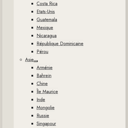
Costa Rica
Etats-Unis
Guatemala
Mexique
Nicaragua
République Dominicaine
Pérou
Asie
Show
Arménie
sub
menu
Bahreïn
Chine
Île Maurice
Inde
Mongolie
Russie
Singapour