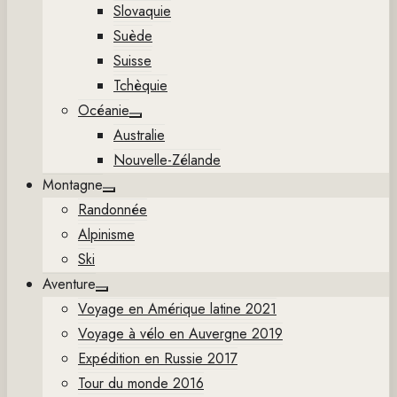
Slovaquie
Suède
Suisse
Tchèquie
Océanie
Show
Australie
sub
menu
Nouvelle-Zélande
Montagne
Show
Randonnée
sub
menu
Alpinisme
Ski
Aventure
Show
Voyage en Amérique latine 2021
sub
menu
Voyage à vélo en Auvergne 2019
Expédition en Russie 2017
Tour du monde 2016