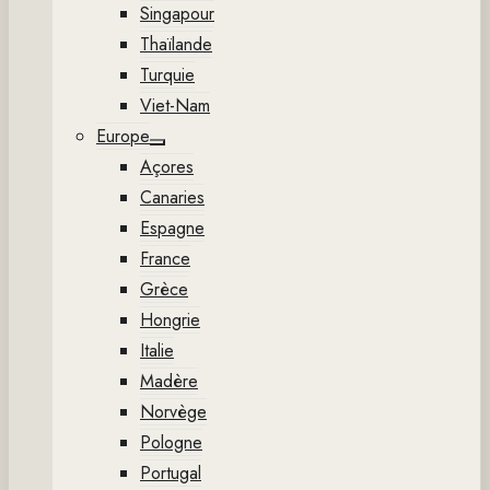
Singapour
Thaïlande
Turquie
Viet-Nam
Europe
Show
Açores
sub
menu
Canaries
Espagne
France
Grèce
Hongrie
Italie
Madère
Norvège
Pologne
Portugal