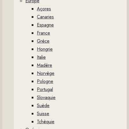
Europe
Açores
Canaries
Espagne
France
Grèce
Hongrie
Italie
Madère
Norvège
Pologne
Portugal
Slovaquie
Suède
Suisse
Tchèquie