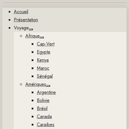
Aller
Accueil
au
Présentation
contenu
Voyage
Show
Afrique
sub
Show
menu
Cap-Vert
sub
menu
Egypte
Kenya
Maroc
Sénégal
Amériques
Show
Argentine
sub
menu
Bolivie
Brésil
Canada
Caraïbes