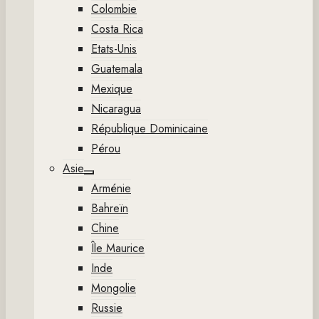
Colombie
Costa Rica
Etats-Unis
Guatemala
Mexique
Nicaragua
République Dominicaine
Pérou
Asie
Show
Arménie
sub
menu
Bahreïn
Chine
Île Maurice
Inde
Mongolie
Russie