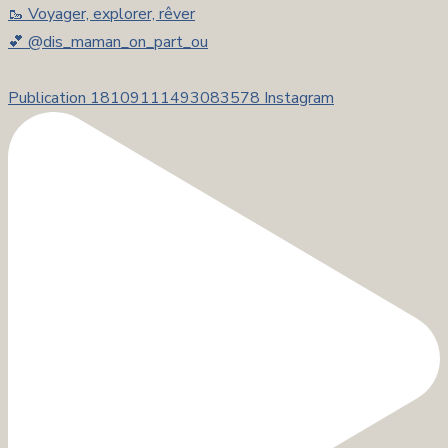
🥾 Voyager, explorer, rêver
💕 @dis_maman_on_part_ou
Publication 18109111493083578 Instagram