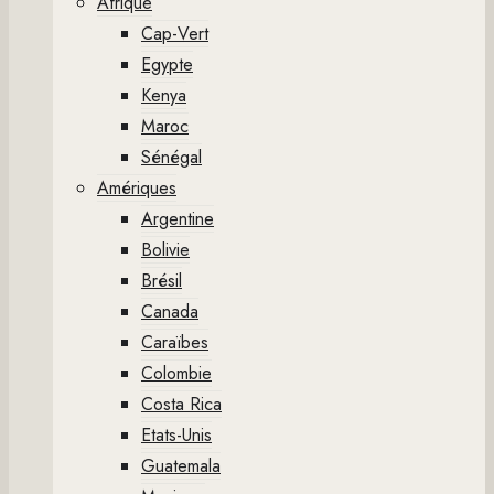
Afrique
Cap-Vert
Egypte
Kenya
Maroc
Sénégal
Amériques
Argentine
Bolivie
Brésil
Canada
Caraïbes
Colombie
Costa Rica
Etats-Unis
Guatemala