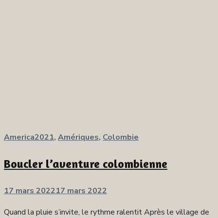
America2021
,
Amériques
,
Colombie
Boucler l’aventure colombienne
Publié
17 mars 2022
17 mars 2022
sur
Quand la pluie s’invite, le rythme ralentit Après le village de