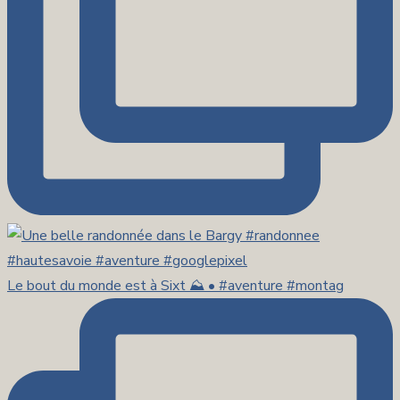
Le bout du monde est à Sixt ⛰️ • #aventure #montag