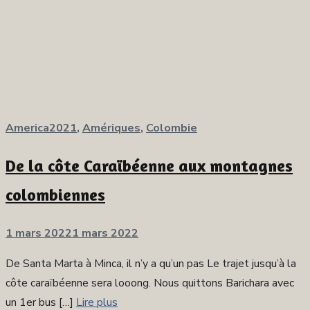
America2021
,
Amériques
,
Colombie
De la côte Caraïbéenne aux montagnes
colombiennes
Publié
1 mars 2022
1 mars 2022
sur
De Santa Marta à Minca, il n’y a qu’un pas Le trajet jusqu’à la
côte caraïbéenne sera looong. Nous quittons Barichara avec
un 1er bus […]
Lire plus