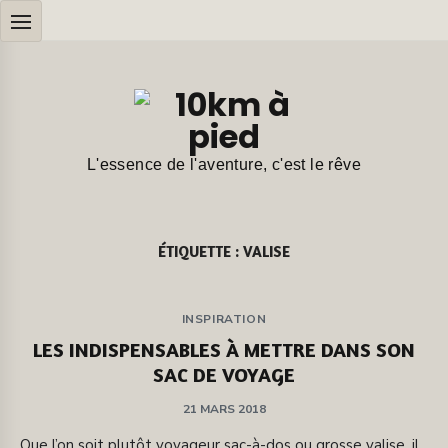
Aller
au
contenu
L'essence de l'aventure, c'est le rêve
ÉTIQUETTE :
VALISE
INSPIRATION
LES INDISPENSABLES À METTRE DANS SON
SAC DE VOYAGE
PUBLIÉ
21 MARS 2018
SUR
Que l’on soit plutôt voyageur sac-à-dos ou grosse valise, il