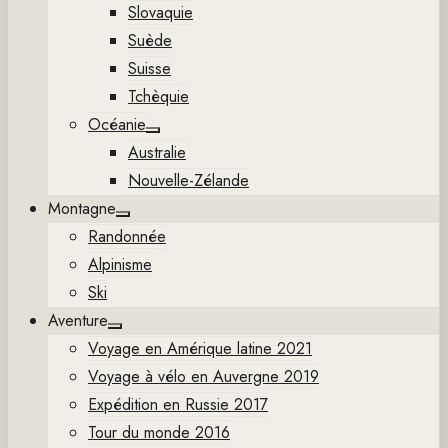
Slovaquie
Suède
Suisse
Tchèquie
Océanie
Show
Australie
sub
menu
Nouvelle-Zélande
Montagne
Show
Randonnée
sub
menu
Alpinisme
Ski
Aventure
Show
Voyage en Amérique latine 2021
sub
menu
Voyage à vélo en Auvergne 2019
Expédition en Russie 2017
Tour du monde 2016