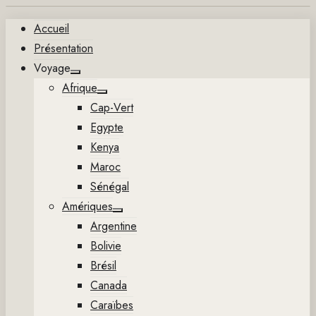
Aller
Accueil
au
Présentation
contenu
Voyage
Show
Afrique
sub
Show
menu
Cap-Vert
sub
menu
Egypte
Kenya
Maroc
Sénégal
Amériques
Show
Argentine
sub
menu
Bolivie
Brésil
Canada
Caraïbes