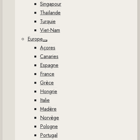
Singapour
Thaïlande
Turquie
Viet-Nam
Europe
Show
Açores
sub
menu
Canaries
Espagne
France
Grèce
Hongrie
Italie
Madère
Norvège
Pologne
Portugal