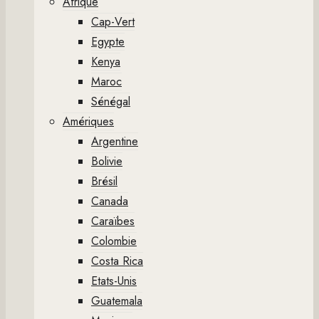
Afrique
Cap-Vert
Egypte
Kenya
Maroc
Sénégal
Amériques
Argentine
Bolivie
Brésil
Canada
Caraïbes
Colombie
Costa Rica
Etats-Unis
Guatemala