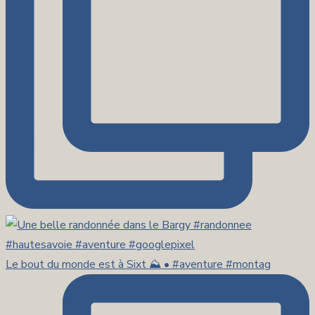
Le bout du monde est à Sixt ⛰️ • #aventure #montag