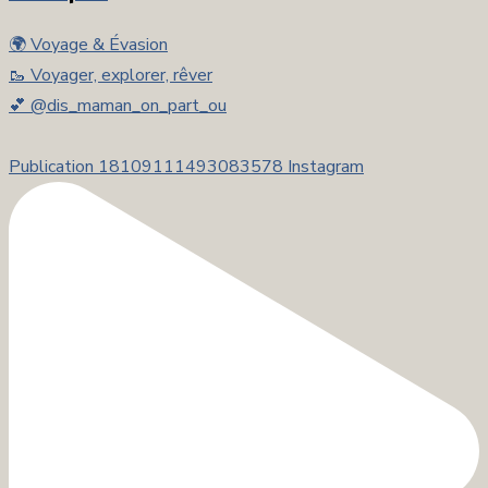
🌍 Voyage & Évasion
🥾 Voyager, explorer, rêver
💕 @dis_maman_on_part_ou
Publication 18109111493083578 Instagram