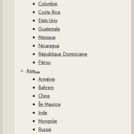
Colombie
Costa Rica
Etats-Unis
Guatemala
Mexique
Nicaragua
République Dominicaine
Pérou
Asie
Show
Arménie
sub
menu
Bahreïn
Chine
Île Maurice
Inde
Mongolie
Russie