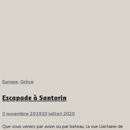
Europe
,
Grèce
Escapade à Santorin
Publié
3 novembre 2019
19 juillet 2020
sur
Que vous veniez par avion ou par bateau, la vue lointaine de