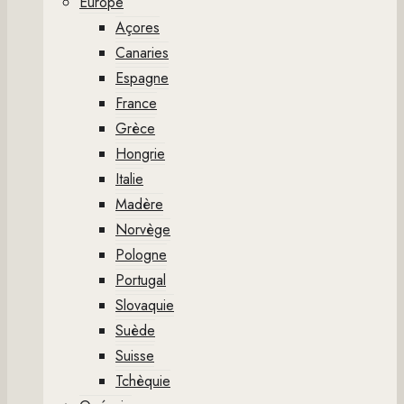
Europe
Açores
Canaries
Espagne
France
Grèce
Hongrie
Italie
Madère
Norvège
Pologne
Portugal
Slovaquie
Suède
Suisse
Tchèquie