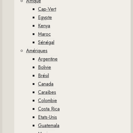
Afrique
Cap-Vert
Egypte
Kenya
Maroc
Sénégal
Amériques
Argentine
Bolivie
Brésil
Canada
Caraïbes
Colombie
Costa Rica
Etats-Unis
Guatemala