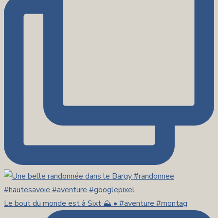
Le bout du monde est à Sixt ⛰️ • #aventure #montag