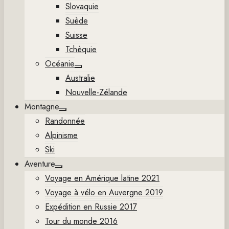
Slovaquie
Suède
Suisse
Tchèquie
Océanie
Show
Australie
sub
menu
Nouvelle-Zélande
Montagne
Show
Randonnée
sub
menu
Alpinisme
Ski
Aventure
Show
Voyage en Amérique latine 2021
sub
menu
Voyage à vélo en Auvergne 2019
Expédition en Russie 2017
Tour du monde 2016