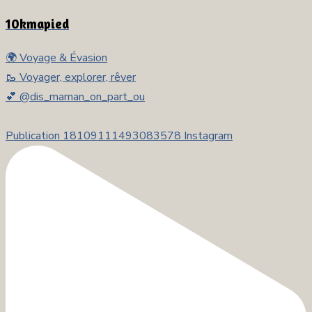
10kmapied
🌍 Voyage & Évasion
🥾 Voyager, explorer, rêver
💕 @dis_maman_on_part_ou
Publication 18109111493083578 Instagram