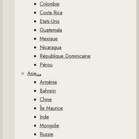
Colombie
Costa Rica
Etats-Unis
Guatemala
Mexique
Nicaragua
République Dominicaine
Pérou
Asie
Show
Arménie
sub
menu
Bahreïn
Chine
Île Maurice
Inde
Mongolie
Russie