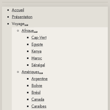
Aller
Accueil
au
Présentation
contenu
Voyage
Show
Afrique
sub
Show
menu
Cap-Vert
sub
menu
Egypte
Kenya
Maroc
Sénégal
Amériques
Show
Argentine
sub
menu
Bolivie
Brésil
Canada
Caraïbes