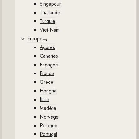
Singapour
Thaïlande
Turquie
Viet-Nam
Europe
Show
Açores
sub
menu
Canaries
Espagne
France
Grèce
Hongrie
Italie
Madère
Norvège
Pologne
Portugal