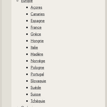
Europe
Açores
Canaries
Espagne
France
Grèce
Hongrie
Italie
Madère
Norvège
Pologne
Portugal
Slovaquie
Suède
Suisse
Tchèquie