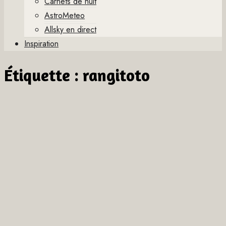
Carnets de nuit
AstroMeteo
Allsky en direct
Inspiration
Étiquette :
rangitoto