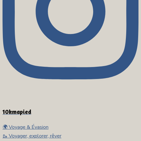
10kmapied
🌍 Voyage & Évasion
🥾 Voyager, explorer, rêver