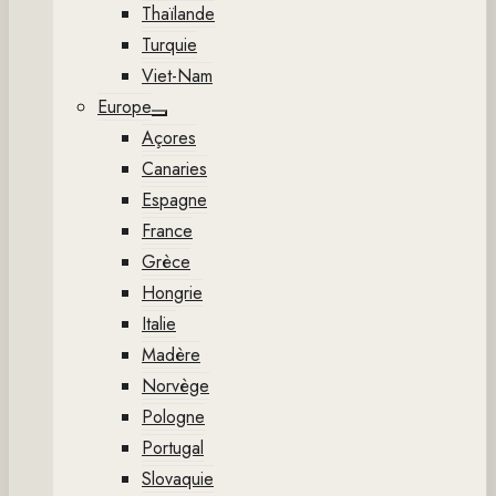
Thaïlande
Turquie
Viet-Nam
Europe
Show
Açores
sub
menu
Canaries
Espagne
France
Grèce
Hongrie
Italie
Madère
Norvège
Pologne
Portugal
Slovaquie