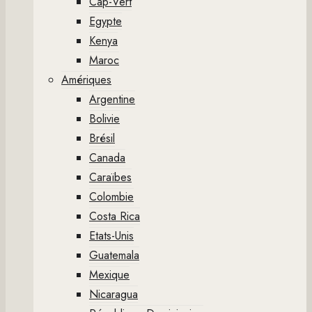
Cap-Vert
Egypte
Kenya
Maroc
Amériques
Argentine
Bolivie
Brésil
Canada
Caraïbes
Colombie
Costa Rica
Etats-Unis
Guatemala
Mexique
Nicaragua