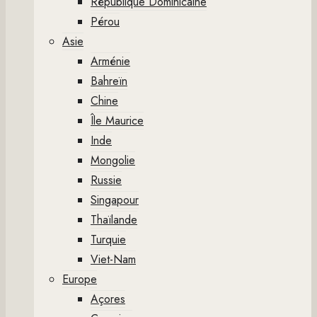
République Dominicaine
Pérou
Asie
Arménie
Bahreïn
Chine
Île Maurice
Inde
Mongolie
Russie
Singapour
Thaïlande
Turquie
Viet-Nam
Europe
Açores