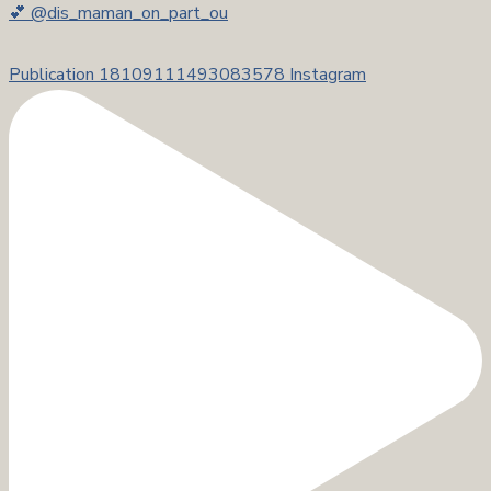
💕 @dis_maman_on_part_ou
Publication 18109111493083578 Instagram