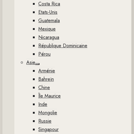
Costa Rica
Etats-Unis
Guatemala
Mexique
Nicaragua
République Dominicaine
Pérou
Asie
Show
Arménie
sub
menu
Bahreïn
Chine
Île Maurice
Inde
Mongolie
Russie
Singapour