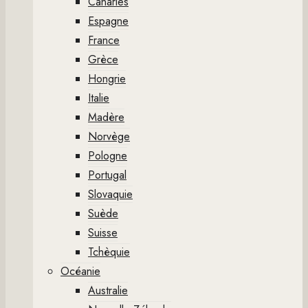
Canaries
Espagne
France
Grèce
Hongrie
Italie
Madère
Norvège
Pologne
Portugal
Slovaquie
Suède
Suisse
Tchèquie
Océanie
Australie