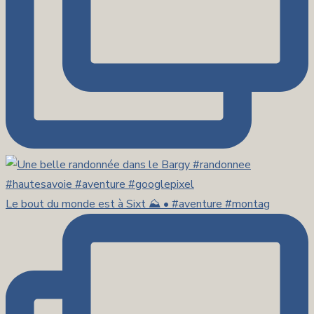
Le bout du monde est à Sixt ⛰️ • #aventure #montag