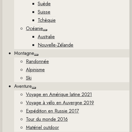
Suède
Suisse
Tchèquie
Océanie
Show
Australie
sub
menu
Nouvelle-Zélande
Montagne
Show
Randonnée
sub
menu
Alpinisme
Ski
Aventure
Show
Voyage en Amérique latine 2021
sub
menu
Voyage à vélo en Auvergne 2019
Expédition en Russie 2017
Tour du monde 2016
Matériel outdoor