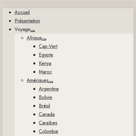
Aller
Accueil
au
Présentation
contenu
Voyage
Show
Afrique
sub
Show
menu
Cap-Vert
sub
menu
Egypte
Kenya
Maroc
Amériques
Show
Argentine
sub
menu
Bolivie
Brésil
Canada
Caraïbes
Colombie