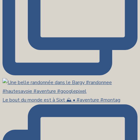
Le bout du monde est à Sixt ⛰️ • #aventure #montag