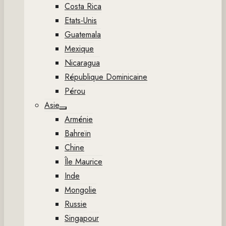
Costa Rica
Etats-Unis
Guatemala
Mexique
Nicaragua
République Dominicaine
Pérou
Asie
Show
Arménie
sub
menu
Bahreïn
Chine
Île Maurice
Inde
Mongolie
Russie
Singapour