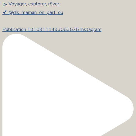
🥾 Voyager, explorer, rêver
💕 @dis_maman_on_part_ou
Publication 18109111493083578 Instagram