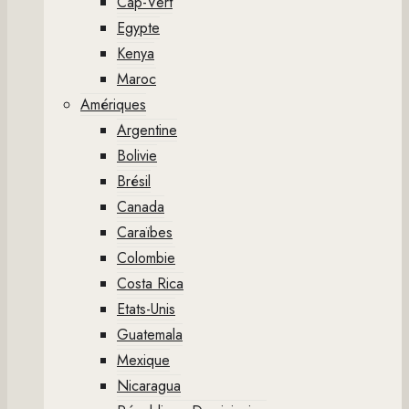
Cap-Vert
Egypte
Kenya
Maroc
Amériques
Argentine
Bolivie
Brésil
Canada
Caraïbes
Colombie
Costa Rica
Etats-Unis
Guatemala
Mexique
Nicaragua