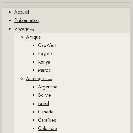
Aller
Accueil
au
Présentation
contenu
Voyage
Show
Afrique
sub
Show
menu
Cap-Vert
sub
menu
Egypte
Kenya
Maroc
Amériques
Show
Argentine
sub
menu
Bolivie
Brésil
Canada
Caraïbes
Colombie