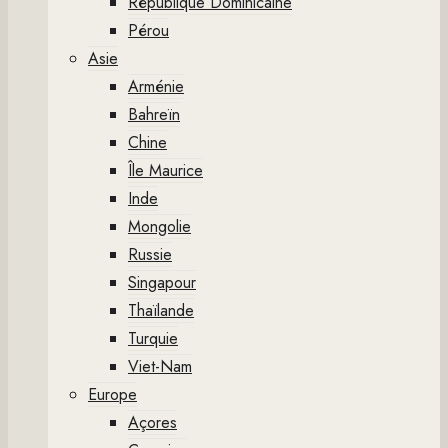
République Dominicaine
Pérou
Asie
Arménie
Bahreïn
Chine
Île Maurice
Inde
Mongolie
Russie
Singapour
Thaïlande
Turquie
Viet-Nam
Europe
Açores