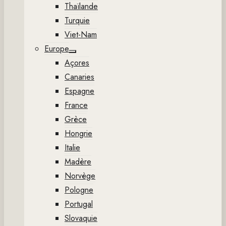
Thaïlande
Turquie
Viet-Nam
Europe
Show
Açores
sub
menu
Canaries
Espagne
France
Grèce
Hongrie
Italie
Madère
Norvège
Pologne
Portugal
Slovaquie