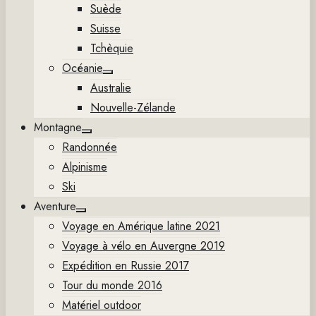
Suède
Suisse
Tchèquie
Océanie
Show
Australie
sub
menu
Nouvelle-Zélande
Montagne
Show
Randonnée
sub
menu
Alpinisme
Ski
Aventure
Show
Voyage en Amérique latine 2021
sub
menu
Voyage à vélo en Auvergne 2019
Expédition en Russie 2017
Tour du monde 2016
Matériel outdoor