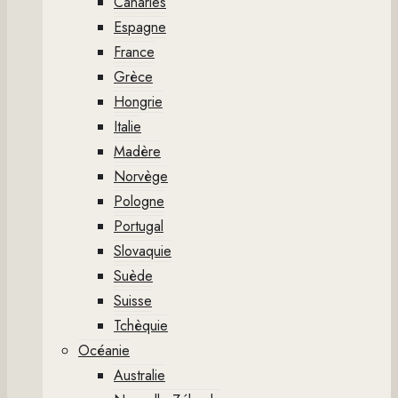
Canaries
Espagne
France
Grèce
Hongrie
Italie
Madère
Norvège
Pologne
Portugal
Slovaquie
Suède
Suisse
Tchèquie
Océanie
Australie