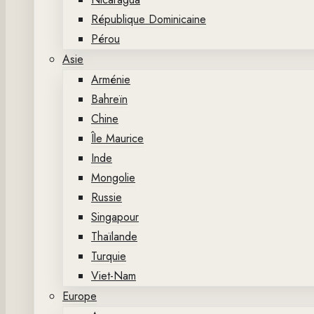
République Dominicaine
Pérou
Asie
Arménie
Bahreïn
Chine
Île Maurice
Inde
Mongolie
Russie
Singapour
Thaïlande
Turquie
Viet-Nam
Europe