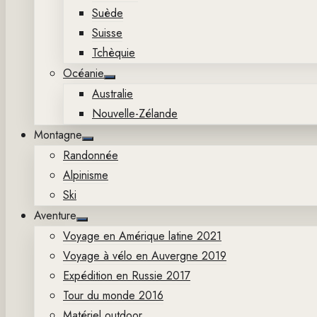
Suède
Suisse
Tchèquie
Océanie
Show
Australie
sub
menu
Nouvelle-Zélande
Montagne
Show
Randonnée
sub
menu
Alpinisme
Ski
Aventure
Show
Voyage en Amérique latine 2021
sub
menu
Voyage à vélo en Auvergne 2019
Expédition en Russie 2017
Tour du monde 2016
Matériel outdoor