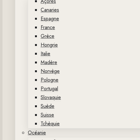
Açores
Canaries
Espagne
France
Grèce
Hongrie
Italie
Madère
Norvège
Pologne
Portugal
Slovaquie
Suède
Suisse
Tchèquie
Océanie