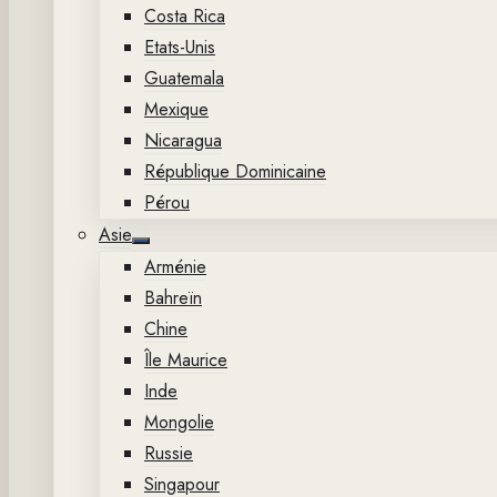
Costa Rica
Etats-Unis
Guatemala
Mexique
Nicaragua
République Dominicaine
Pérou
Asie
Show
Arménie
sub
menu
Bahreïn
Chine
Île Maurice
Inde
Mongolie
Russie
Singapour