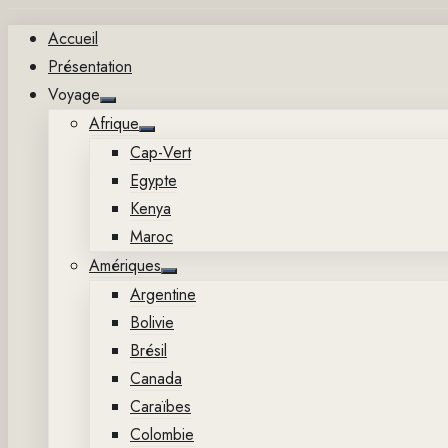
Aller
Accueil
au
Présentation
contenu
Voyage
Show
Afrique
sub
Show
menu
Cap-Vert
sub
menu
Egypte
Kenya
Maroc
Amériques
Show
Argentine
sub
menu
Bolivie
Brésil
Canada
Caraïbes
Colombie