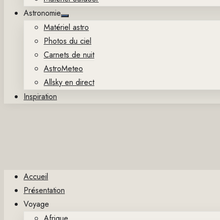
Astronomie
Show
Matériel astro
sub
menu
Photos du ciel
Carnets de nuit
AstroMeteo
Allsky en direct
Inspiration
Accueil
Présentation
Voyage
Afrique