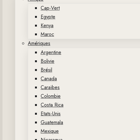
Cap-Vert
Egypte
Kenya
Maroc
Amériques
Argentine
Bolivie
Brésil
Canada
Caraïbes
Colombie
Costa Rica
Etats-Unis
Guatemala
Mexique
Nicaragua