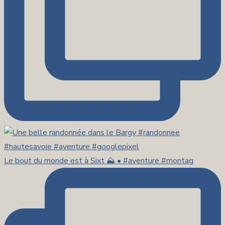
Le bout du monde est à Sixt ⛰️ • #aventure #montag