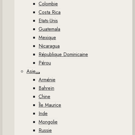
Colombie
Costa Rica
Etats-Unis
Guatemala
Mexique
Nicaragua
République Dominicaine
Pérou
Asie
Show
Arménie
sub
menu
Bahreïn
Chine
Île Maurice
Inde
Mongolie
Russie