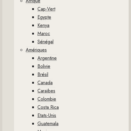
Afrique
Cap-Vert
Egypte
Kenya
Maroc
Sénégal
Amériques
Argentine
Bolivie
Brésil
Canada
Caraïbes
Colombie
Costa Rica
Etats-Unis
Guatemala