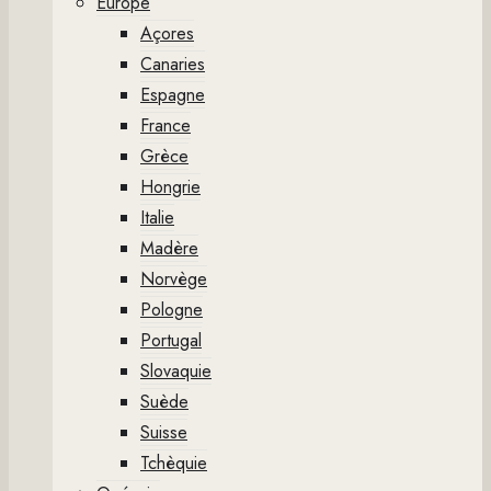
Europe
Açores
Canaries
Espagne
France
Grèce
Hongrie
Italie
Madère
Norvège
Pologne
Portugal
Slovaquie
Suède
Suisse
Tchèquie