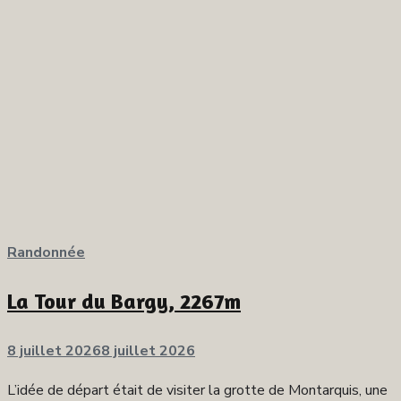
Randonnée
La Tour du Bargy, 2267m
Publié
8 juillet 2026
8 juillet 2026
sur
L’idée de départ était de visiter la grotte de Montarquis, une