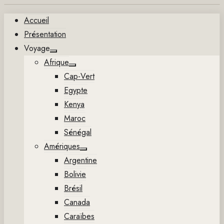
Aller
Accueil
au
Présentation
contenu
Voyage
Show
Afrique
sub
Show
menu
Cap-Vert
sub
menu
Egypte
Kenya
Maroc
Sénégal
Amériques
Show
Argentine
sub
menu
Bolivie
Brésil
Canada
Caraïbes