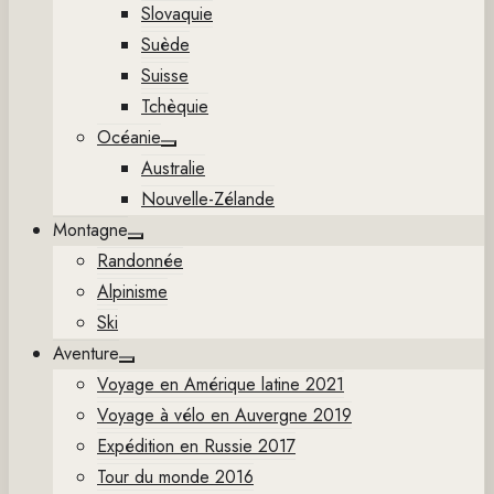
Slovaquie
Suède
Suisse
Tchèquie
Océanie
Show
Australie
sub
menu
Nouvelle-Zélande
Montagne
Show
Randonnée
sub
menu
Alpinisme
Ski
Aventure
Show
Voyage en Amérique latine 2021
sub
menu
Voyage à vélo en Auvergne 2019
Expédition en Russie 2017
Tour du monde 2016