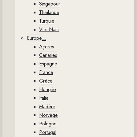
Singapour
Thaïlande
Turquie
Viet-Nam
Europe
Show
Açores
sub
menu
Canaries
Espagne
France
Grèce
Hongrie
Italie
Madère
Norvège
Pologne
Portugal