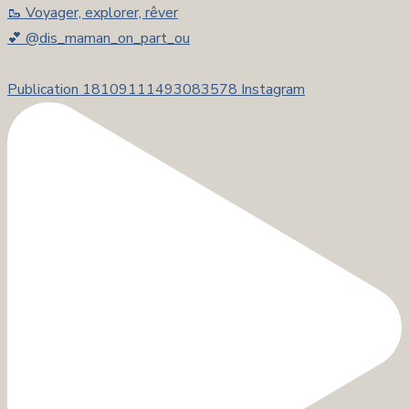
🥾 Voyager, explorer, rêver
💕 @dis_maman_on_part_ou
Publication 18109111493083578 Instagram