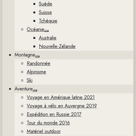
Suède
Suisse
Tchèquie
Océanie
Show
Australie
sub
menu
Nouvelle-Zélande
Montagne
Show
Randonnée
sub
menu
Alpinisme
Ski
Aventure
Show
Voyage en Amérique latine 2021
sub
menu
Voyage à vélo en Auvergne 2019
Expédition en Russie 2017
Tour du monde 2016
Matériel outdoor