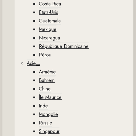
Costa Rica
Etats-Unis
Guatemala
Mexique
Nicaragua
République Dominicaine
Pérou
Asie
Show
Arménie
sub
menu
Bahreïn
Chine
Île Maurice
Inde
Mongolie
Russie
Singapour