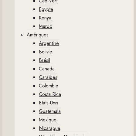
Cap-Vert
Egypte
Kenya
Maroc
Amériques
Argentine
Bolivie
Brésil
Canada
Caraïbes
Colombie
Costa Rica
Etats-Unis
Guatemala
Mexique
Nicaragua