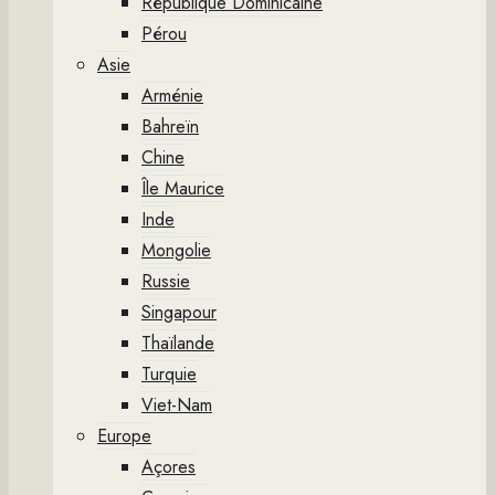
République Dominicaine
Pérou
Asie
Arménie
Bahreïn
Chine
Île Maurice
Inde
Mongolie
Russie
Singapour
Thaïlande
Turquie
Viet-Nam
Europe
Açores