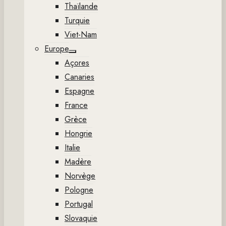
Thaïlande
Turquie
Viet-Nam
Europe
Show
Açores
sub
menu
Canaries
Espagne
France
Grèce
Hongrie
Italie
Madère
Norvège
Pologne
Portugal
Slovaquie