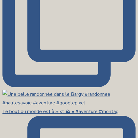
Le bout du monde est à Sixt ⛰️ • #aventure #montag