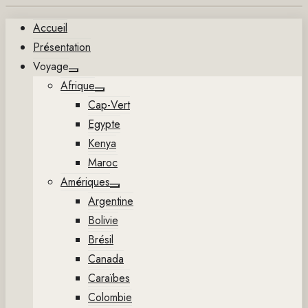
Aller
Accueil
au
Présentation
contenu
Voyage
Show
Afrique
sub
Show
menu
Cap-Vert
sub
menu
Egypte
Kenya
Maroc
Amériques
Show
Argentine
sub
menu
Bolivie
Brésil
Canada
Caraïbes
Colombie