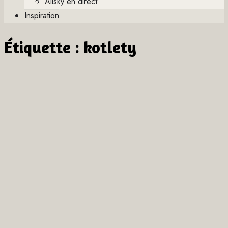
Allsky en direct
Inspiration
Étiquette :
kotlety