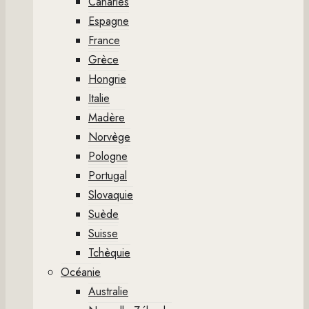
Canaries
Espagne
France
Grèce
Hongrie
Italie
Madère
Norvège
Pologne
Portugal
Slovaquie
Suède
Suisse
Tchèquie
Océanie
Australie