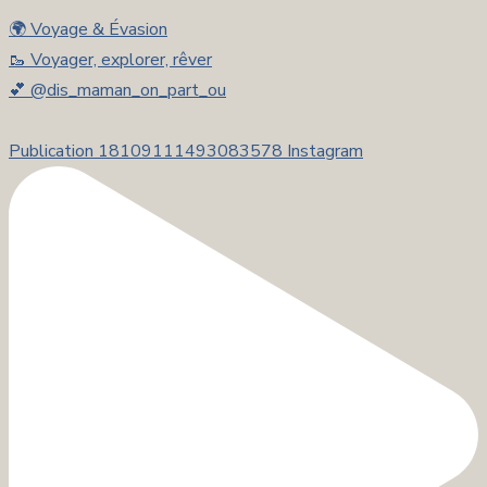
🌍 Voyage & Évasion
🥾 Voyager, explorer, rêver
💕 @dis_maman_on_part_ou
Publication 18109111493083578 Instagram