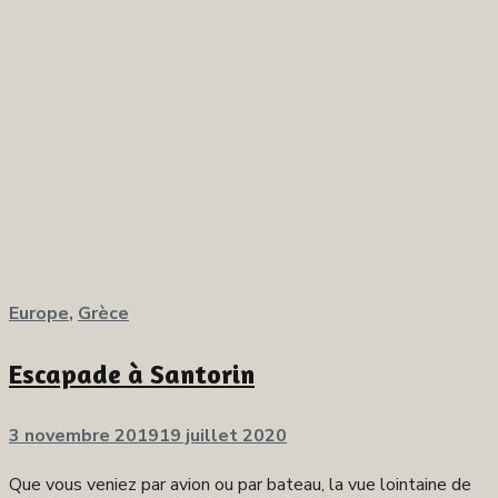
Europe
,
Grèce
Escapade à Santorin
Publié
3 novembre 2019
19 juillet 2020
sur
Que vous veniez par avion ou par bateau, la vue lointaine de