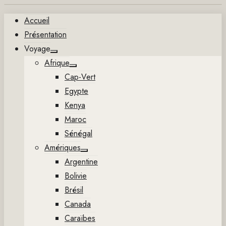
Aller
Accueil
au
Présentation
contenu
Voyage
Show
Afrique
sub
Show
menu
Cap-Vert
sub
menu
Egypte
Kenya
Maroc
Sénégal
Amériques
Show
Argentine
sub
menu
Bolivie
Brésil
Canada
Caraïbes