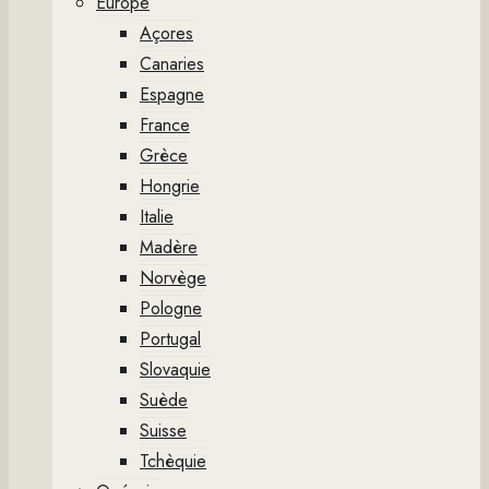
Europe
Açores
Canaries
Espagne
France
Grèce
Hongrie
Italie
Madère
Norvège
Pologne
Portugal
Slovaquie
Suède
Suisse
Tchèquie