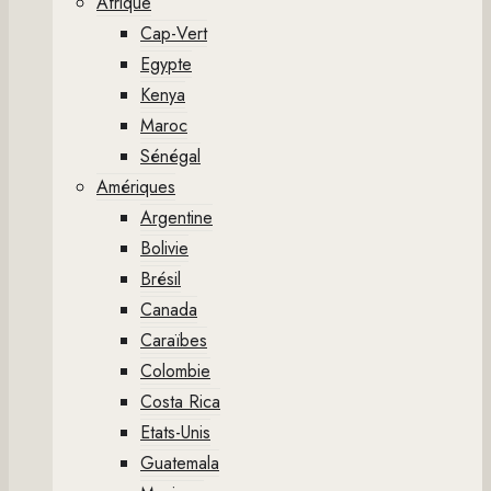
Afrique
Cap-Vert
Egypte
Kenya
Maroc
Sénégal
Amériques
Argentine
Bolivie
Brésil
Canada
Caraïbes
Colombie
Costa Rica
Etats-Unis
Guatemala