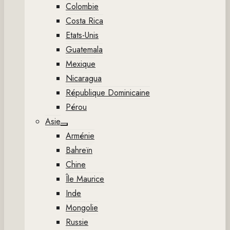
Colombie
Costa Rica
Etats-Unis
Guatemala
Mexique
Nicaragua
République Dominicaine
Pérou
Asie
Show
Arménie
sub
menu
Bahreïn
Chine
Île Maurice
Inde
Mongolie
Russie