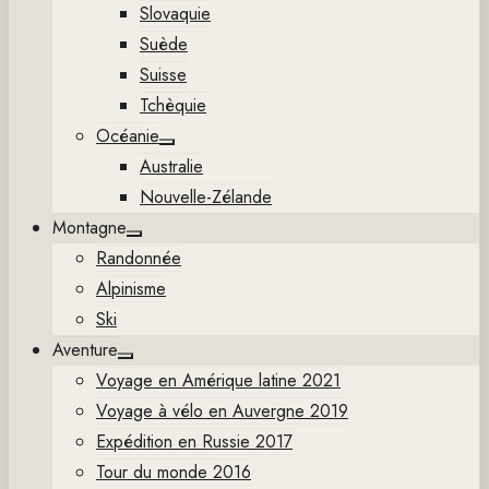
Slovaquie
Suède
Suisse
Tchèquie
Océanie
Show
Australie
sub
menu
Nouvelle-Zélande
Montagne
Show
Randonnée
sub
menu
Alpinisme
Ski
Aventure
Show
Voyage en Amérique latine 2021
sub
menu
Voyage à vélo en Auvergne 2019
Expédition en Russie 2017
Tour du monde 2016