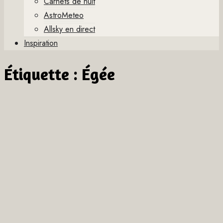
Carnets de nuit
AstroMeteo
Allsky en direct
Inspiration
Étiquette :
Égée