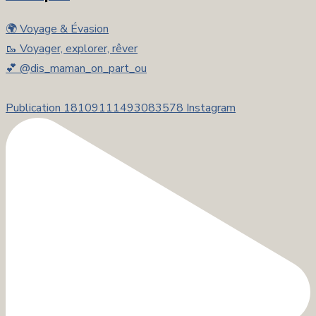
🌍 Voyage & Évasion
🥾 Voyager, explorer, rêver
💕 @dis_maman_on_part_ou
Publication 18109111493083578 Instagram