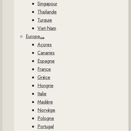
Singapour
Thaïlande
Turquie
Viet-Nam
Europe
Show
Açores
sub
menu
Canaries
Espagne
France
Grèce
Hongrie
Italie
Madère
Norvège
Pologne
Portugal