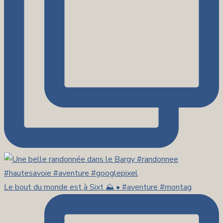
Le bout du monde est à Sixt ⛰️ • #aventure #montag