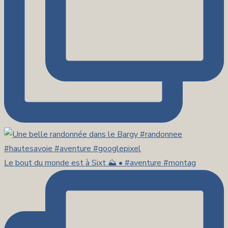
Le bout du monde est à Sixt ⛰️ • #aventure #montag