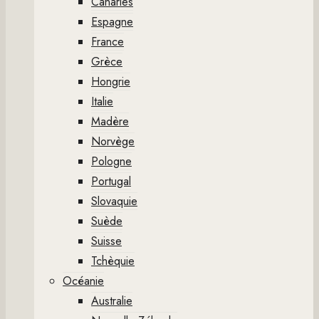
Canaries
Espagne
France
Grèce
Hongrie
Italie
Madère
Norvège
Pologne
Portugal
Slovaquie
Suède
Suisse
Tchèquie
Océanie
Australie