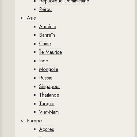
République Dominicaine
Pérou
Asie
Arménie
Bahreïn
Chine
Île Maurice
Inde
Mongolie
Russie
Singapour
Thaïlande
Turquie
Viet-Nam
Europe
Açores