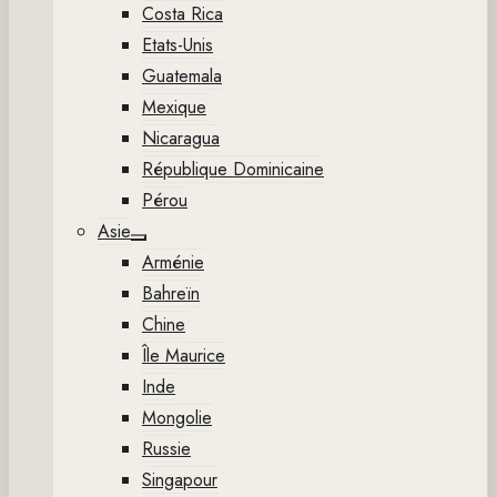
Costa Rica
Etats-Unis
Guatemala
Mexique
Nicaragua
République Dominicaine
Pérou
Asie
Show
Arménie
sub
menu
Bahreïn
Chine
Île Maurice
Inde
Mongolie
Russie
Singapour