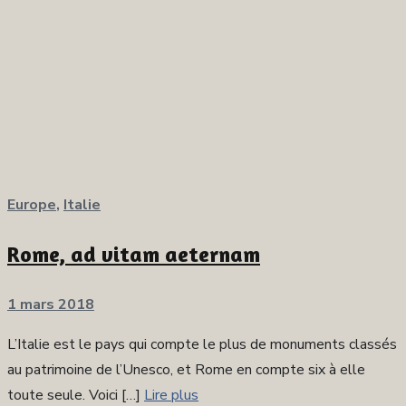
Europe
,
Italie
Rome, ad vitam aeternam
Publié
1 mars 2018
sur
L’Italie est le pays qui compte le plus de monuments classés
au patrimoine de l’Unesco, et Rome en compte six à elle
toute seule. Voici […]
Lire plus