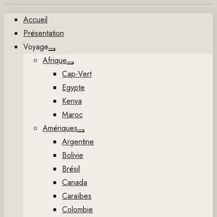
Aller
Accueil
au
Présentation
contenu
Voyage
Show
Afrique
sub
Show
menu
Cap-Vert
sub
menu
Egypte
Kenya
Maroc
Amériques
Show
Argentine
sub
menu
Bolivie
Brésil
Canada
Caraïbes
Colombie