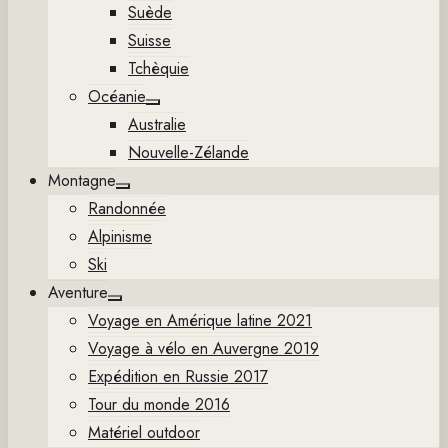
Suède
Suisse
Tchèquie
Océanie
Show
Australie
sub
menu
Nouvelle-Zélande
Montagne
Show
Randonnée
sub
menu
Alpinisme
Ski
Aventure
Show
Voyage en Amérique latine 2021
sub
menu
Voyage à vélo en Auvergne 2019
Expédition en Russie 2017
Tour du monde 2016
Matériel outdoor