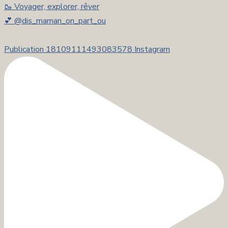
🥾 Voyager, explorer, rêver
💕 @dis_maman_on_part_ou
Publication 18109111493083578 Instagram