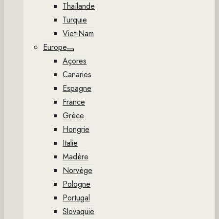
Thaïlande
Turquie
Viet-Nam
Europe
Show
Açores
sub
menu
Canaries
Espagne
France
Grèce
Hongrie
Italie
Madère
Norvège
Pologne
Portugal
Slovaquie