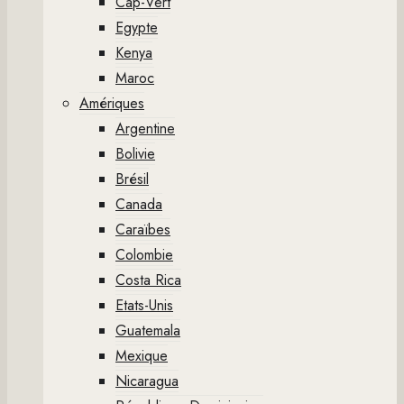
Cap-Vert
Egypte
Kenya
Maroc
Amériques
Argentine
Bolivie
Brésil
Canada
Caraïbes
Colombie
Costa Rica
Etats-Unis
Guatemala
Mexique
Nicaragua