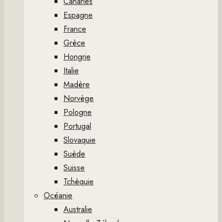
Canaries
Espagne
France
Grèce
Hongrie
Italie
Madère
Norvège
Pologne
Portugal
Slovaquie
Suède
Suisse
Tchèquie
Océanie
Australie