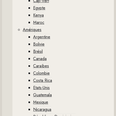
Cap-Vert
Egypte
Kenya
Maroc
Amériques
Argentine
Bolivie
Brésil
Canada
Caraïbes
Colombie
Costa Rica
Etats-Unis
Guatemala
Mexique
Nicaragua