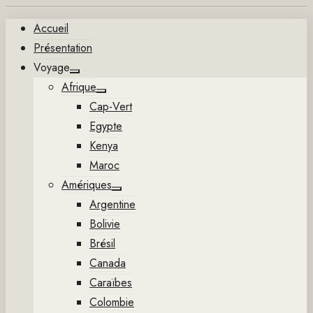
Aller
Accueil
au
Présentation
contenu
Voyage
Show
Afrique
sub
Show
menu
Cap-Vert
sub
menu
Egypte
Kenya
Maroc
Amériques
Show
Argentine
sub
menu
Bolivie
Brésil
Canada
Caraïbes
Colombie