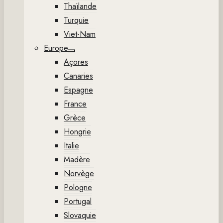
Thaïlande
Turquie
Viet-Nam
Europe
Show
Açores
sub
menu
Canaries
Espagne
France
Grèce
Hongrie
Italie
Madère
Norvège
Pologne
Portugal
Slovaquie