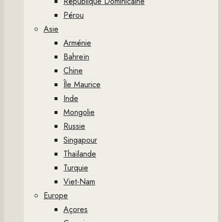
République Dominicaine
Pérou
Asie
Arménie
Bahreïn
Chine
Île Maurice
Inde
Mongolie
Russie
Singapour
Thaïlande
Turquie
Viet-Nam
Europe
Açores