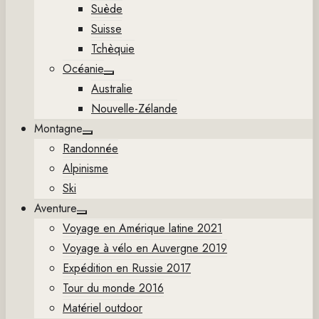
Suède
Suisse
Tchèquie
Océanie
Show
Australie
sub
menu
Nouvelle-Zélande
Montagne
Show
Randonnée
sub
menu
Alpinisme
Ski
Aventure
Show
Voyage en Amérique latine 2021
sub
menu
Voyage à vélo en Auvergne 2019
Expédition en Russie 2017
Tour du monde 2016
Matériel outdoor