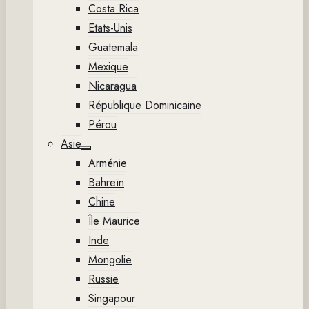
Costa Rica
Etats-Unis
Guatemala
Mexique
Nicaragua
République Dominicaine
Pérou
Asie
Show
Arménie
sub
menu
Bahreïn
Chine
Île Maurice
Inde
Mongolie
Russie
Singapour