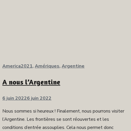
America2021
,
Amériques
,
Argentine
A nous l’Argentine
Publié
6 juin 2022
6 juin 2022
sur
Nous sommes si heureux ! Finalement, nous pourrons visiter
l’Argentine. Les frontières se sont réouvertes et les
conditions d’entrée assouplies. Cela nous permet donc