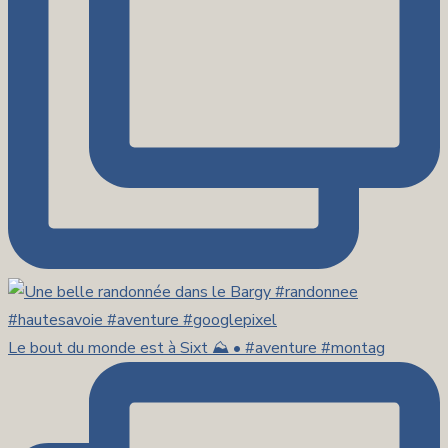
Le bout du monde est à Sixt ⛰️ • #aventure #montag