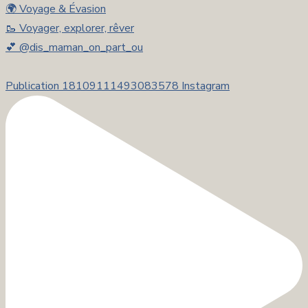
🌍 Voyage & Évasion
🥾 Voyager, explorer, rêver
💕 @dis_maman_on_part_ou
Publication 18109111493083578 Instagram