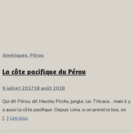
Amériques
,
Pérou
La côte pacifique du Pérou
Publié
6 juillet 2017
18 août 2018
sur
Qui dit Pérou, dit Macchu Picchu, jungle, lac Titicaca… mais il y
a aussi la côte pacifique. Depuis Lima, si on prend le bus, on
[…]
Lire plus