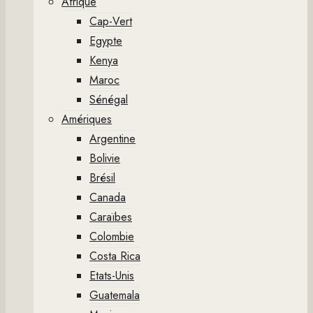
Afrique
Cap-Vert
Egypte
Kenya
Maroc
Sénégal
Amériques
Argentine
Bolivie
Brésil
Canada
Caraïbes
Colombie
Costa Rica
Etats-Unis
Guatemala