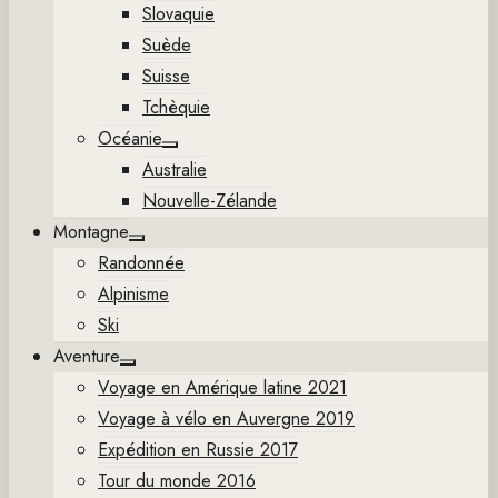
Slovaquie
Suède
Suisse
Tchèquie
Océanie
Show
Australie
sub
menu
Nouvelle-Zélande
Montagne
Show
Randonnée
sub
menu
Alpinisme
Ski
Aventure
Show
Voyage en Amérique latine 2021
sub
menu
Voyage à vélo en Auvergne 2019
Expédition en Russie 2017
Tour du monde 2016