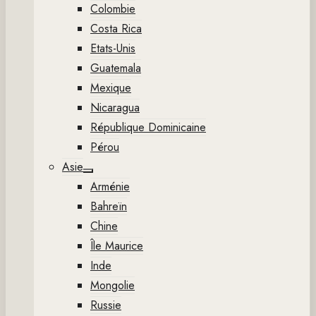
Colombie
Costa Rica
Etats-Unis
Guatemala
Mexique
Nicaragua
République Dominicaine
Pérou
Asie
Show
Arménie
sub
menu
Bahreïn
Chine
Île Maurice
Inde
Mongolie
Russie