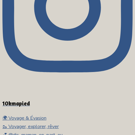
10kmapied
🌍 Voyage & Évasion
🥾 Voyager, explorer, rêver
💕 @dis_maman_on_part_ou