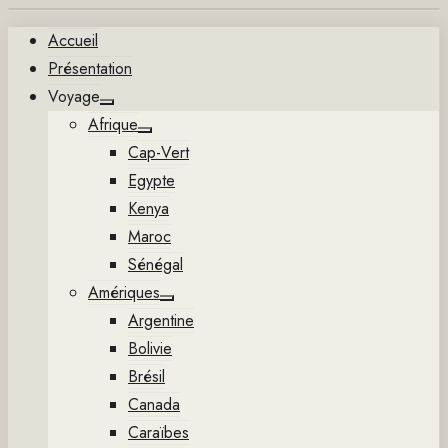
Aller
Accueil
au
Présentation
contenu
Voyage
Show
Afrique
sub
Show
menu
Cap-Vert
sub
menu
Egypte
Kenya
Maroc
Sénégal
Amériques
Show
Argentine
sub
menu
Bolivie
Brésil
Canada
Caraïbes