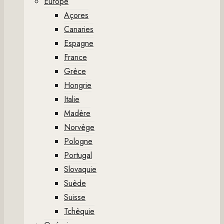
Europe
Açores
Canaries
Espagne
France
Grèce
Hongrie
Italie
Madère
Norvège
Pologne
Portugal
Slovaquie
Suède
Suisse
Tchèquie