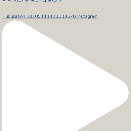
Publication 18109111493083578 Instagram