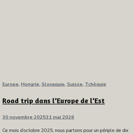
Europe
,
Hongrie
,
Slovaquie
,
Suisse
,
Tchèquie
Road trip dans l’Europe de l’Est
Publié
30 novembre 2025
31 mai 2026
sur
Ce mois d’octobre 2025, nous partons pour un périple de dix