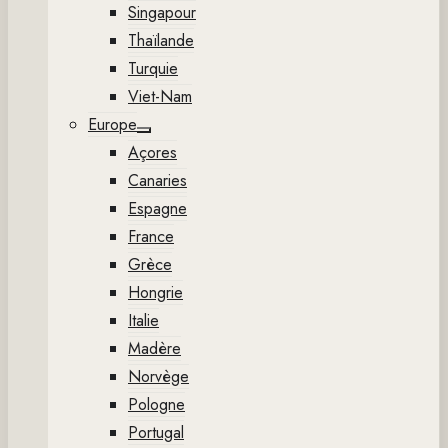
Singapour
Thaïlande
Turquie
Viet-Nam
Europe
Show
Açores
sub
menu
Canaries
Espagne
France
Grèce
Hongrie
Italie
Madère
Norvège
Pologne
Portugal