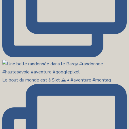
Le bout du monde est à Sixt ⛰️ • #aventure #montag