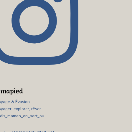
kmapied
yage & Évasion
yager, explorer, rêver
is_maman_on_part_ou