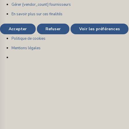
Gérer {vendor_count} fournisseurs
En savoir plus sur ces finalités
Accepter
Refuser
Voir les préférences
Politique de cookies
Mentions légales
Aller
au
contenu