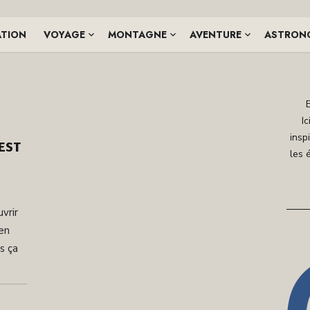
ATION
VOYAGE
MONTAGNE
AVENTURE
ASTRON
Ic
insp
EST
les 
vrir
 en
s ça