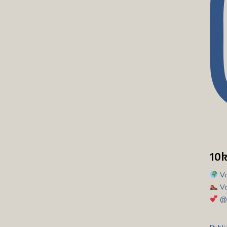
10
Vo
Vo
@d