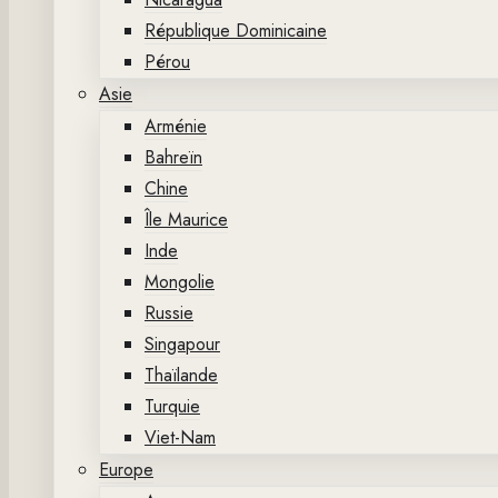
République Dominicaine
Pérou
Asie
Arménie
Bahreïn
Chine
Île Maurice
Inde
Mongolie
Russie
Singapour
Thaïlande
Turquie
Viet-Nam
Europe