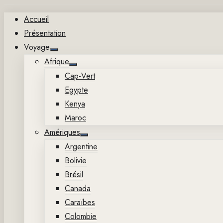
Aller
Accueil
au
Présentation
contenu
Voyage
Show
Afrique
sub
Show
menu
Cap-Vert
sub
menu
Egypte
Kenya
Maroc
Amériques
Show
Argentine
sub
menu
Bolivie
Brésil
Canada
Caraïbes
Colombie