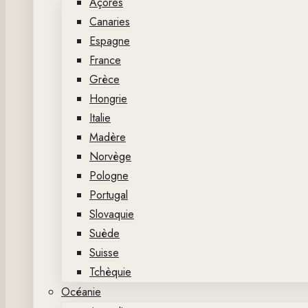
Açores
Canaries
Espagne
France
Grèce
Hongrie
Italie
Madère
Norvège
Pologne
Portugal
Slovaquie
Suède
Suisse
Tchèquie
Océanie