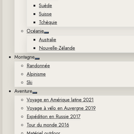
Suède
Suisse
Tchèquie
Océanie
Show
Australie
sub
menu
Nouvelle-Zélande
Montagne
Show
Randonnée
sub
menu
Alpinisme
Ski
Aventure
Show
Voyage en Amérique latine 2021
sub
menu
Voyage à vélo en Auvergne 2019
Expédition en Russie 2017
Tour du monde 2016
Matériel outdoor