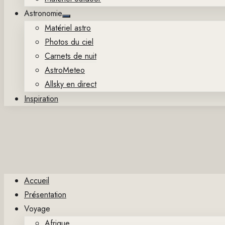
Astronomie
Show
Matériel astro
sub
menu
Photos du ciel
Carnets de nuit
AstroMeteo
Allsky en direct
Inspiration
Accueil
Présentation
Voyage
Afrique