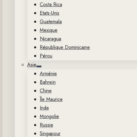
Costa Rica
Etats-Unis
Guatemala
Mexique
Nicaragua
République Dominicaine
Pérou
Asie
Show
Arménie
sub
menu
Bahreïn
Chine
Île Maurice
Inde
Mongolie
Russie
Singapour