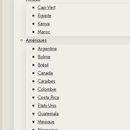
Cap-Vert
Egypte
Kenya
Maroc
Amériques
Argentine
Bolivie
Brésil
Canada
Caraïbes
Colombie
Costa Rica
Etats-Unis
Guatemala
Mexique
Nicaragua