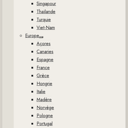
Singapour
Thaïlande
Turquie
Viet-Nam
Europe
Show
Açores
sub
menu
Canaries
Espagne
France
Grèce
Hongrie
Italie
Madère
Norvège
Pologne
Portugal