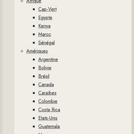
Afrique
Cap-Vert
Egypte
Kenya
Maroc
Sénégal
Amériques
Argentine
Bolivie
Brésil
Canada
Caraïbes
Colombie
Costa Rica
Etats-Unis
Guatemala