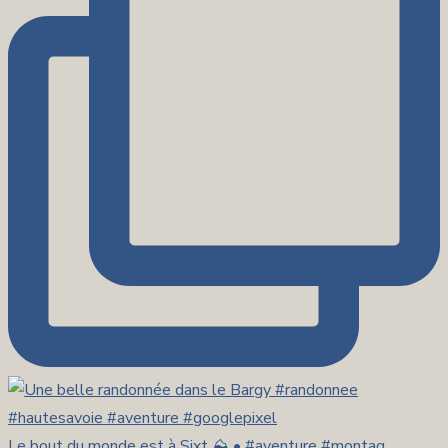
Le bout du monde est à Sixt ⛰️ • #aventure #montag