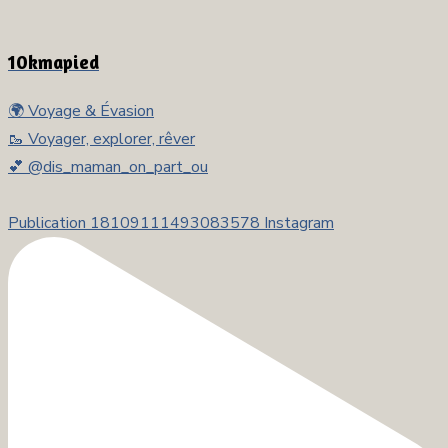
10kmapied
🌍 Voyage & Évasion
🥾 Voyager, explorer, rêver
💕 @dis_maman_on_part_ou
Publication 18109111493083578 Instagram