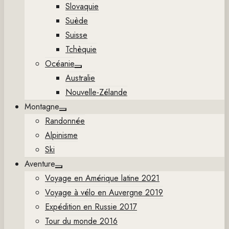
Slovaquie
Suède
Suisse
Tchèquie
Océanie
Show
Australie
sub
menu
Nouvelle-Zélande
Montagne
Show
Randonnée
sub
menu
Alpinisme
Ski
Aventure
Show
Voyage en Amérique latine 2021
sub
menu
Voyage à vélo en Auvergne 2019
Expédition en Russie 2017
Tour du monde 2016