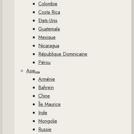
Colombie
Costa Rica
Etats-Unis
Guatemala
Mexique
Nicaragua
République Dominicaine
Pérou
Asie
Show
Arménie
sub
menu
Bahreïn
Chine
Île Maurice
Inde
Mongolie
Russie