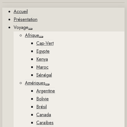
Aller
Accueil
au
Présentation
contenu
Voyage
Show
Afrique
sub
Show
menu
Cap-Vert
sub
menu
Egypte
Kenya
Maroc
Sénégal
Amériques
Show
Argentine
sub
menu
Bolivie
Brésil
Canada
Caraïbes