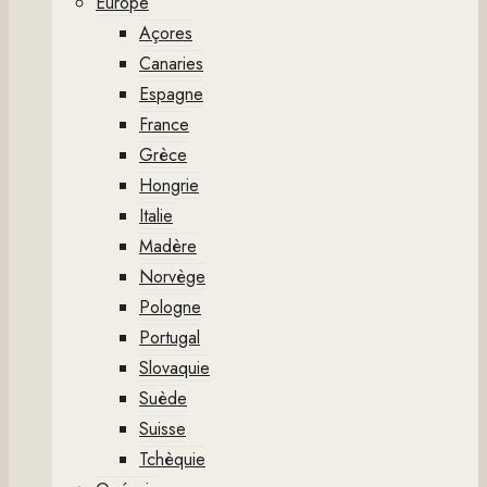
Europe
Açores
Canaries
Espagne
France
Grèce
Hongrie
Italie
Madère
Norvège
Pologne
Portugal
Slovaquie
Suède
Suisse
Tchèquie