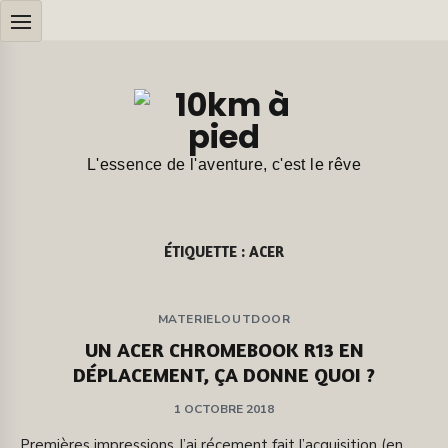
Aller
au
contenu
L'essence de l'aventure, c'est le rêve
ÉTIQUETTE :
ACER
MATERIELOUTDOOR
UN ACER CHROMEBOOK R13 EN
DÉPLACEMENT, ÇA DONNE QUOI ?
PUBLIÉ
1 OCTOBRE 2018
SUR
Premières impressions J’ai récement fait l’acquisition (en