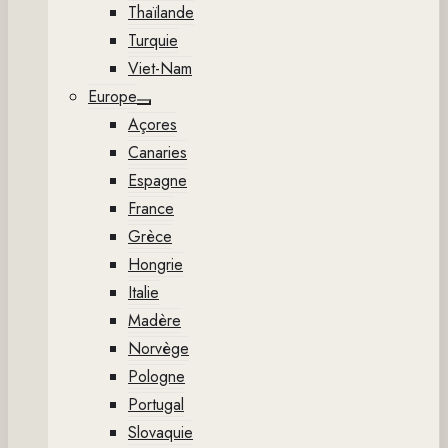
Thaïlande
Turquie
Viet-Nam
Europe
Show
Açores
sub
menu
Canaries
Espagne
France
Grèce
Hongrie
Italie
Madère
Norvège
Pologne
Portugal
Slovaquie