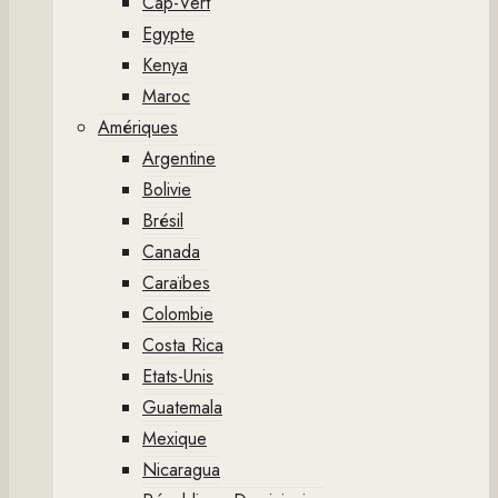
Cap-Vert
Egypte
Kenya
Maroc
Amériques
Argentine
Bolivie
Brésil
Canada
Caraïbes
Colombie
Costa Rica
Etats-Unis
Guatemala
Mexique
Nicaragua