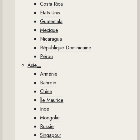
Costa Rica
Etats-Unis
Guatemala
Mexique
Nicaragua
République Dominicaine
Pérou
Asie
Show
Arménie
sub
menu
Bahreïn
Chine
Île Maurice
Inde
Mongolie
Russie
Singapour