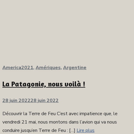
America2021
,
Amériques
,
Argentine
La Patagonie, nous voilà !
Publié
28 juin 2022
28 juin 2022
sur
Découvrir la Terre de Feu C’est avec impatience que, le
vendredi 21 mai, nous montons dans l’avion qui va nous
conduire jusqu’en Terre de Feu : […]
Lire plus