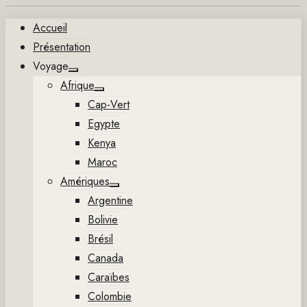
Aller
Accueil
au
Présentation
contenu
Voyage
Show
Afrique
sub
Show
menu
Cap-Vert
sub
menu
Egypte
Kenya
Maroc
Amériques
Show
Argentine
sub
menu
Bolivie
Brésil
Canada
Caraïbes
Colombie