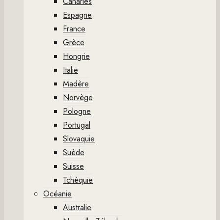
Canaries
Espagne
France
Grèce
Hongrie
Italie
Madère
Norvège
Pologne
Portugal
Slovaquie
Suède
Suisse
Tchèquie
Océanie
Australie