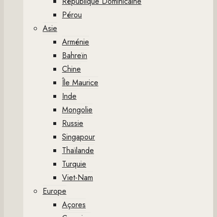
République Dominicaine
Pérou
Asie
Arménie
Bahreïn
Chine
Île Maurice
Inde
Mongolie
Russie
Singapour
Thaïlande
Turquie
Viet-Nam
Europe
Açores