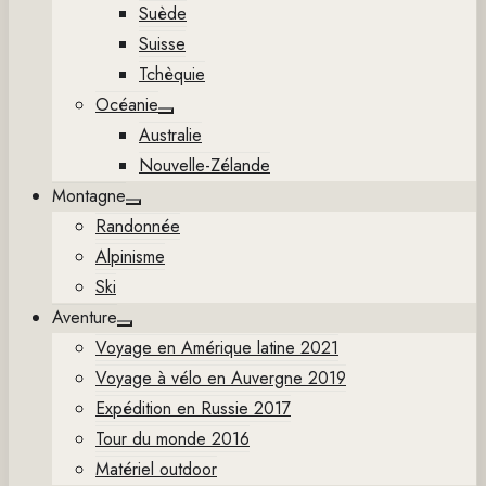
Suède
Suisse
Tchèquie
Océanie
Show
Australie
sub
menu
Nouvelle-Zélande
Montagne
Show
Randonnée
sub
menu
Alpinisme
Ski
Aventure
Show
Voyage en Amérique latine 2021
sub
menu
Voyage à vélo en Auvergne 2019
Expédition en Russie 2017
Tour du monde 2016
Matériel outdoor