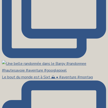
Le bout du monde est à Sixt ⛰️ • #aventure #montag