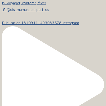
🥾 Voyager, explorer, rêver
💕 @dis_maman_on_part_ou
Publication 18109111493083578 Instagram