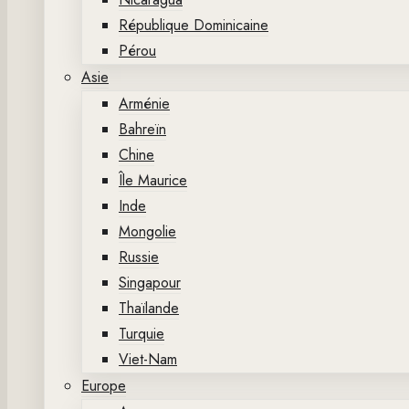
République Dominicaine
Pérou
Asie
Arménie
Bahreïn
Chine
Île Maurice
Inde
Mongolie
Russie
Singapour
Thaïlande
Turquie
Viet-Nam
Europe