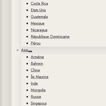
Costa Rica
Etats-Unis
Guatemala
Mexique
Nicaragua
République Dominicaine
Pérou
Asie
Show
Arménie
sub
menu
Bahreïn
Chine
Île Maurice
Inde
Mongolie
Russie
Singapour