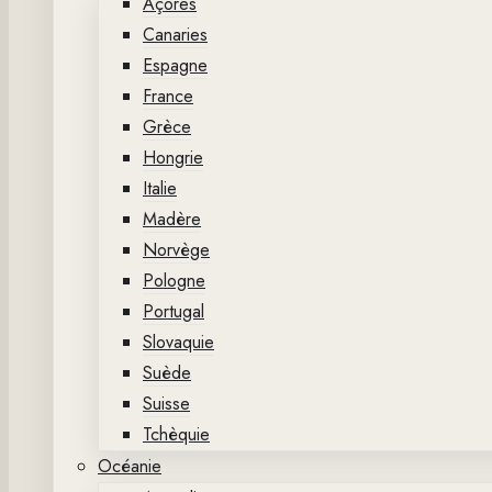
Açores
Canaries
Espagne
France
Grèce
Hongrie
Italie
Madère
Norvège
Pologne
Portugal
Slovaquie
Suède
Suisse
Tchèquie
Océanie