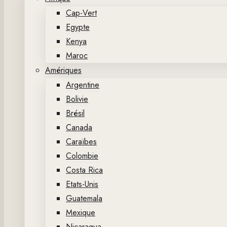
Cap-Vert
Egypte
Kenya
Maroc
Amériques
Argentine
Bolivie
Brésil
Canada
Caraïbes
Colombie
Costa Rica
Etats-Unis
Guatemala
Mexique
Nicaragua