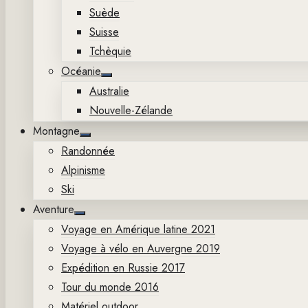
Suède
Suisse
Tchèquie
Océanie
Show
Australie
sub
menu
Nouvelle-Zélande
Montagne
Show
Randonnée
sub
menu
Alpinisme
Ski
Aventure
Show
Voyage en Amérique latine 2021
sub
menu
Voyage à vélo en Auvergne 2019
Expédition en Russie 2017
Tour du monde 2016
Matériel outdoor