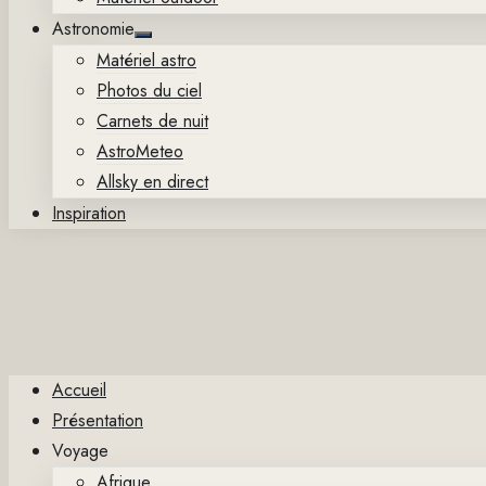
Astronomie
Show
Matériel astro
sub
menu
Photos du ciel
Carnets de nuit
AstroMeteo
Allsky en direct
Inspiration
Accueil
Présentation
Voyage
Afrique