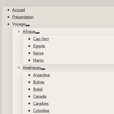
Aller
Accueil
au
Présentation
contenu
Voyage
Show
Afrique
sub
Show
menu
Cap-Vert
sub
menu
Egypte
Kenya
Maroc
Amériques
Show
Argentine
sub
menu
Bolivie
Brésil
Canada
Caraïbes
Colombie