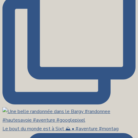
Le bout du monde est à Sixt ⛰️ • #aventure #montag