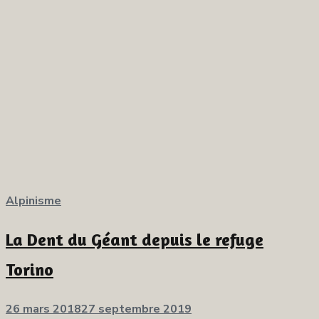
Alpinisme
La Dent du Géant depuis le refuge
Torino
Publié
26 mars 2018
27 septembre 2019