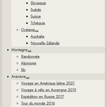
Slovaquie
Suède
Suisse
Tchèquie
Océanie
Show
Australie
sub
menu
Nouvelle-Zélande
Montagne
Show
Randonnée
sub
menu
Alpinisme
Ski
Aventure
Show
Voyage en Amérique latine 2021
sub
menu
Voyage à vélo en Auvergne 2019
Expédition en Russie 2017
Tour du monde 2016