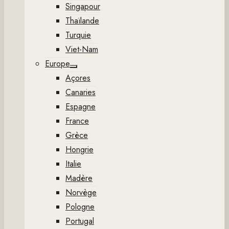
Singapour
Thaïlande
Turquie
Viet-Nam
Europe
Show
Açores
sub
menu
Canaries
Espagne
France
Grèce
Hongrie
Italie
Madère
Norvège
Pologne
Portugal