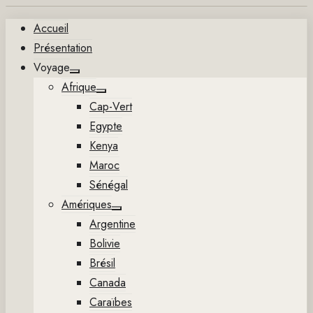
Aller
Accueil
au
Présentation
contenu
Voyage
Show
Afrique
sub
Show
menu
Cap-Vert
sub
menu
Egypte
Kenya
Maroc
Sénégal
Amériques
Show
Argentine
sub
menu
Bolivie
Brésil
Canada
Caraïbes