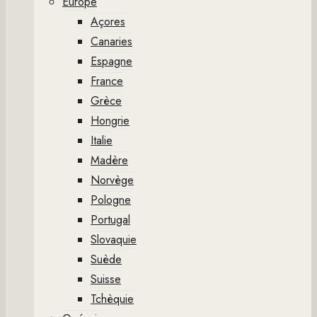
Europe
Açores
Canaries
Espagne
France
Grèce
Hongrie
Italie
Madère
Norvège
Pologne
Portugal
Slovaquie
Suède
Suisse
Tchèquie