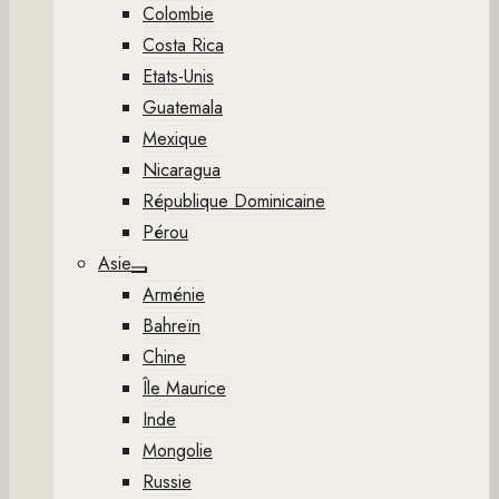
Colombie
Costa Rica
Etats-Unis
Guatemala
Mexique
Nicaragua
République Dominicaine
Pérou
Asie
Show
Arménie
sub
menu
Bahreïn
Chine
Île Maurice
Inde
Mongolie
Russie