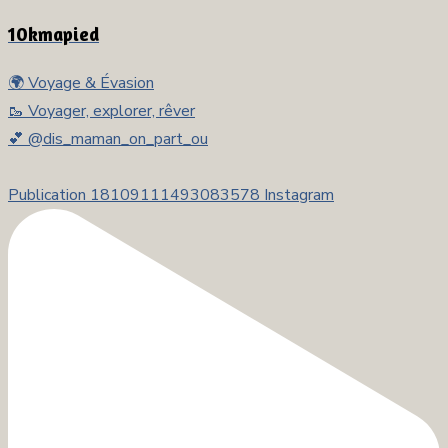
10kmapied
🌍 Voyage & Évasion
🥾 Voyager, explorer, rêver
💕 @dis_maman_on_part_ou
Publication 18109111493083578 Instagram