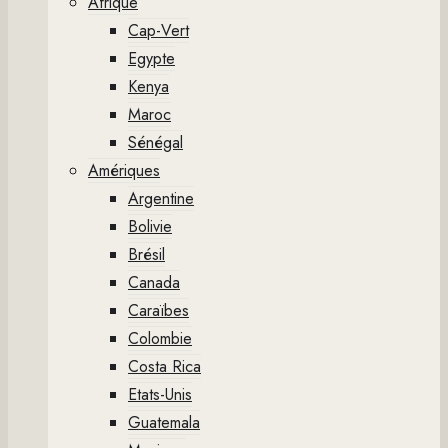
Afrique
Cap-Vert
Egypte
Kenya
Maroc
Sénégal
Amériques
Argentine
Bolivie
Brésil
Canada
Caraïbes
Colombie
Costa Rica
Etats-Unis
Guatemala